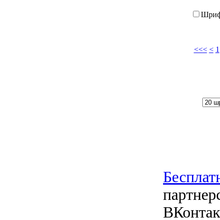
Шри
<<<
<
1
Беспла
партнер
ВКонтак