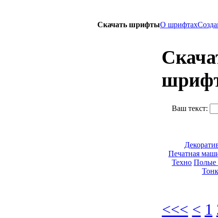
Скачать шрифты
О шрифтах
Созда
Скача
шриф
Ваш текст:
Декорати
Печатная маш
Техно
Полые 
Тон
<<<
<
1