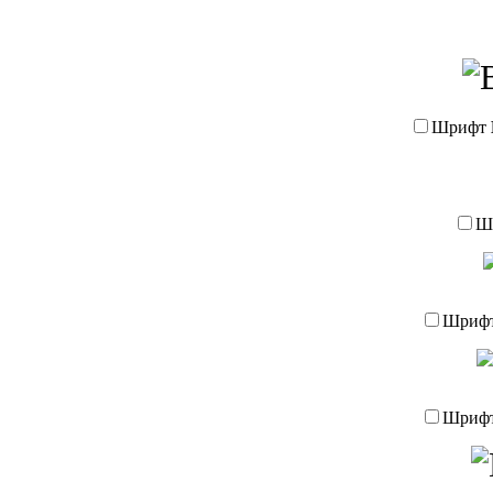
Шрифт
Ш
Шриф
Шриф