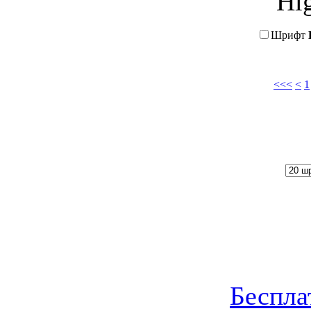
Шрифт
<<<
<
1
Беспл