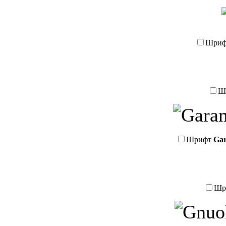
Шри
Ш
Шрифт
Gar
Шр