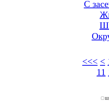
С зас
Ж
Ш
Окр
<<<
<
11
Ш