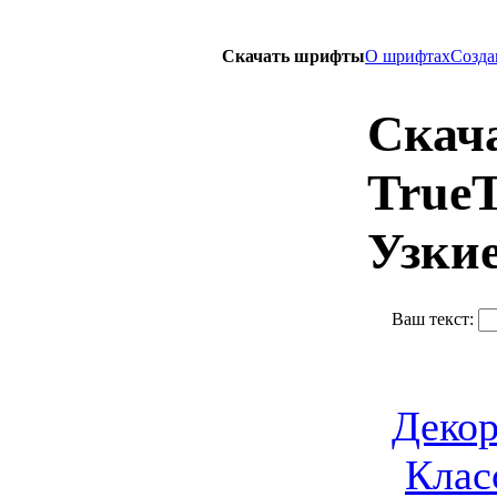
Скачать шрифты
О шрифтах
Созда
Скача
True
Узки
Ваш текст:
Деко
Клас