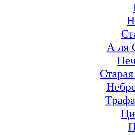
Н
Ст
А ля
Печ
Старая
Небр
Трафа
Ци
П