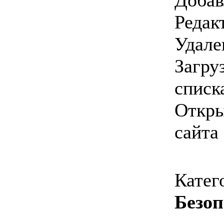
Добав
Редак
Удале
Загру
списк
Откры
сайта
Катег
Безоп