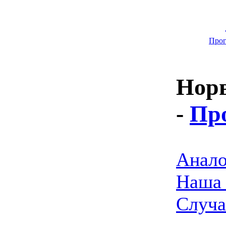
Прог
Нор
-
Пр
Анало
Наша 
Случа