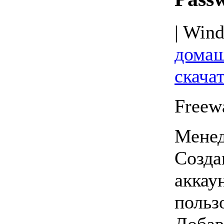
| Wind
домаш
скачат
Freew
Менед
Созда
аккау
польз