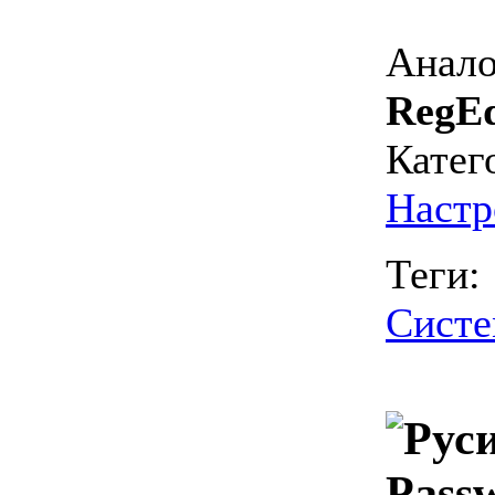
Анало
RegEd
Катег
Настр
Теги:
Систе
Pass