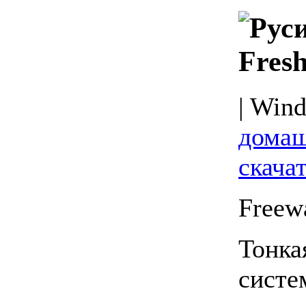
Fres
| Wind
домаш
скачат
Freew
Тонка
систе