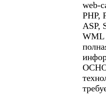
web-с
PHP, P
ASP, 
WML -
полна
инфо
ОСНО
техно
требу