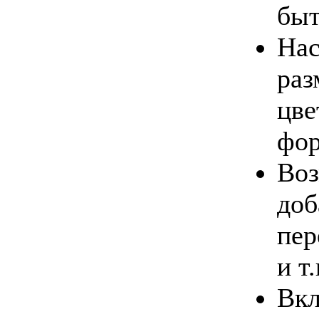
быт
Нас
раз
цве
фор
Во
доб
пер
и т.
Вкл