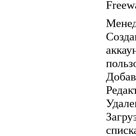
Freew
Менед
Созда
аккау
польз
Добав
Редак
Удале
Загру
списк