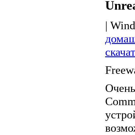
Unre
| Wind
домаш
скача
Freew
Очень
Comm
устро
возмо