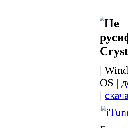
Crys
| Win
OS |
д
|
скач