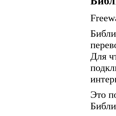
Библ
Freew
Библи
перев
Для ч
подкл
интер
Это п
Библи