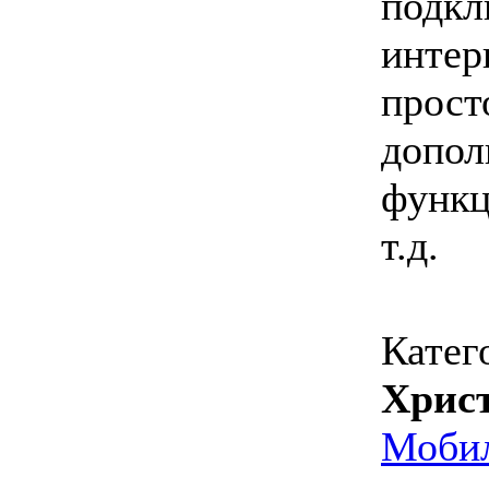
подкл
интер
прост
допол
функц
т.д.
Катег
Хрис
Мобил