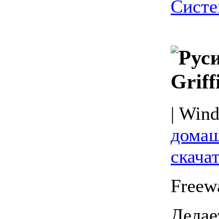
Систе
Griff
| Wind
домаш
скача
Freew
Делае