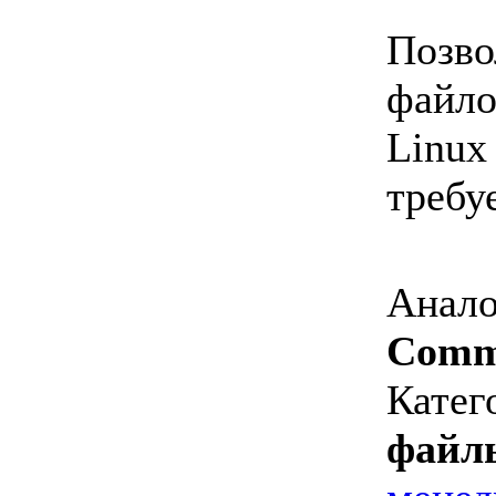
Позво
файло
Linux
требу
Анало
Comm
Катег
файл