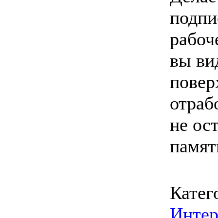
подпи
рабоч
вы ви
повер
отраб
не ост
памят
Катег
Инте