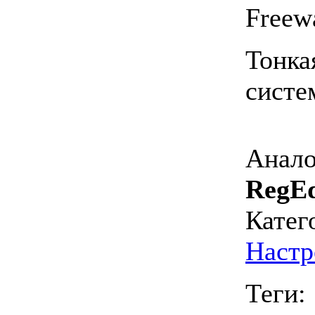
Freew
Тонка
систе
Анало
RegEd
Катег
Настр
Теги: