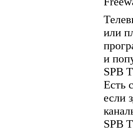
Freew
Телев
или п
прогр
и поп
SPB T
Есть 
если 
канал
SPB T