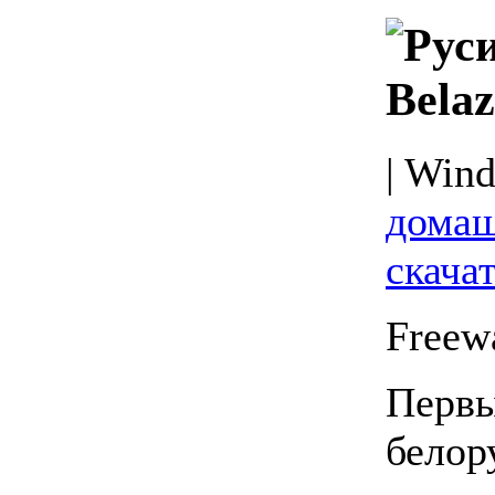
Bela
| Wind
домаш
скача
Freew
Первы
белор