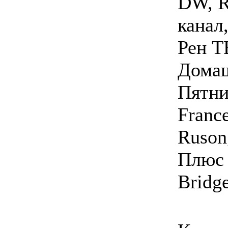
DW, R
канал
Рен Т
Домаш
Пятни
Franc
Ruson
Плюс 
Bridge