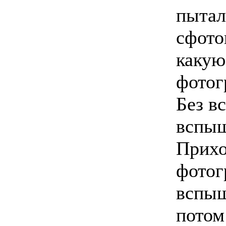
пытал
сфото
какую
фотог
Без в
вспыш
Прихо
фотог
вспыш
потом