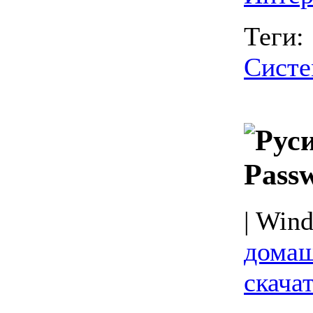
Теги:
Систе
Pass
| Wind
домаш
скачат