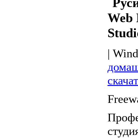
Web 
Studi
| Wind
домаш
скачат
Freew
Профе
студи