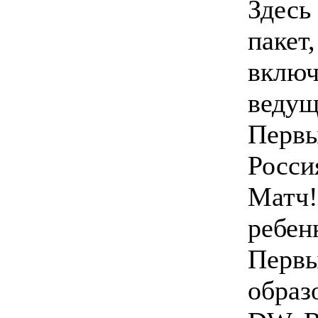
Здесь
пакет
включ
ведущ
Первы
Росси
Матч!
ребен
Перв
образ