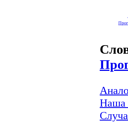
Прог
Слов
Про
Анало
Наша 
Случа