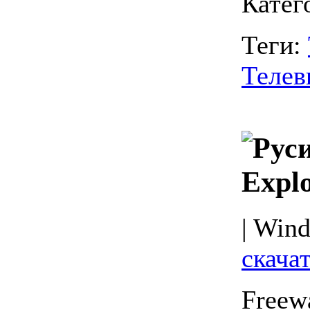
Катег
Теги:
Телев
Explo
| Wind
скачат
Freew