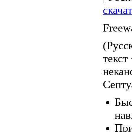
скачат
Freew
(Русс
текст 
некан
Септу
Быс
нав
При