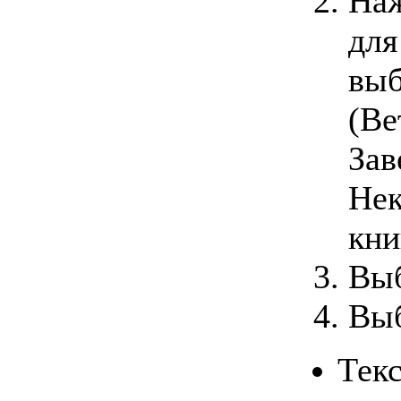
Наж
для
выб
(Ве
Зав
Нек
кни
Выб
Выб
Текс