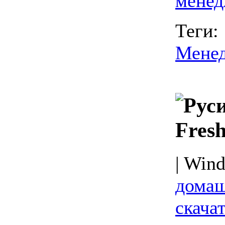
менед
Теги:
Мене
Fres
| Wind
домаш
скачат