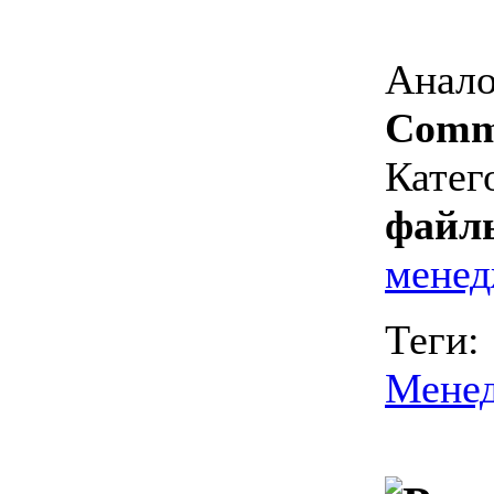
Анало
Comm
Катег
файл
менед
Теги:
Мене