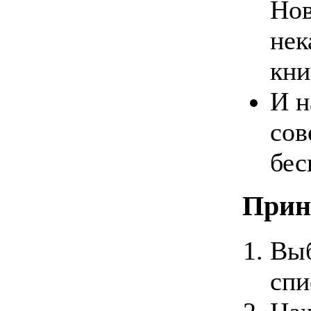
Нов
нек
кни
И н
сов
бес
Прин
Выб
спи