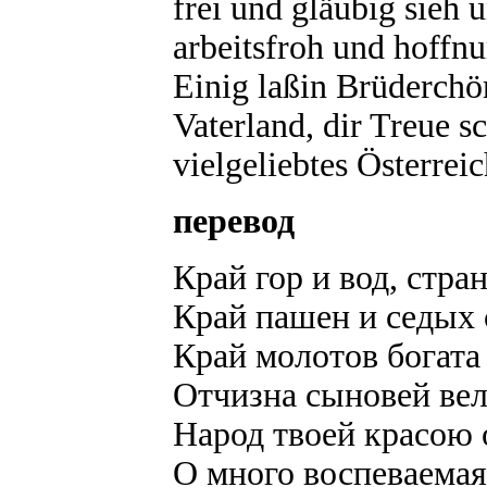
frei und gläubig sieh u
arbeitsfroh und hoffnu
Einig laßin Brüderchö
Vaterland, dir Treue s
vielgeliebtes Österreic
перевод
Край гор и вод, стра
Край пашен и седых 
Край молотов богата
Отчизна сыновей вел
Народ твоей красою 
О много воспеваемая