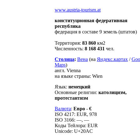
www.austria-tourism.at
конституционная федеративная
республика
федерация в составе 9 земель (штатов)
Территория:
83 860
км2
Численность:
8 168 431
чел.
Столица
:
Вена
(на
Яндекс.картах
/
Goo
Maps
)
англ. Vienna
на языке страны: Wien
Язык:
немецкий
Основные религии:
католицизм,
протестантизм
Валюта
:
Евро
-
€
ISO 4217: EUR, 978
ISO 3166: —, —
Коды Тейлора: EUR
Unicode: U+20AC