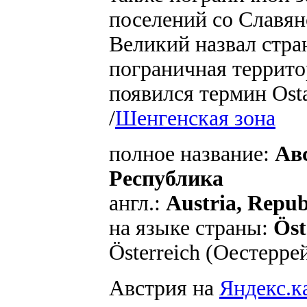
поселений со Славян
Великий назвал стра
пограничная территор
появился термин Osta
/
Шенгенская зона
полное название:
Ав
Республика
англ.:
Austria, Repub
на языке страны:
Öst
Österreich
(Оестерре
Австрия на
Яндекс.к