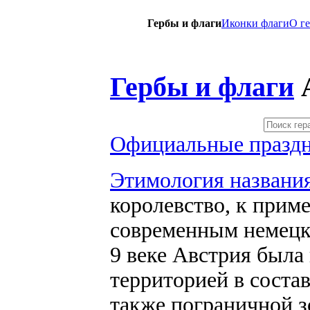
Гербы и флаги
Иконки флаги
O г
Гербы и флаги
Официальные праздн
Этимология названи
королевство, к приме
современным немецки
9 веке Австрия была
территорией в соста
также пограничной з