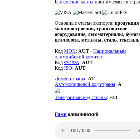
Банковские карты
принимаемые в стра
Основные статьи экспорта:
продукция
машиностроения, транспортное
оборудование, лесоматериалы, бумаг
целлюлоза, металлы, сталь, текстиль
Код
МОК
:
AUT
-
Национальный
олимпийский комитет
Код
ФИФА
:
AUT
Код
ISO
:
AUT
Домен страны
:
AT
Автомобильный код страны
:
A
Телефонный код страны
:
+43
Гимн
олимпийский