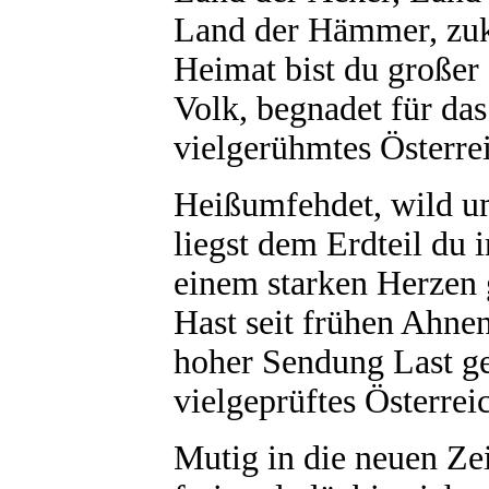
Land der Hämmer, zuk
Heimat bist du großer
Volk, begnadet für da
vielgerühmtes Österre
Heißumfehdet, wild um
liegst dem Erdteil du 
einem starken Herzen 
Hast seit frühen Ahne
hoher Sendung Last ge
vielgeprüftes Österrei
Mutig in die neuen Zei