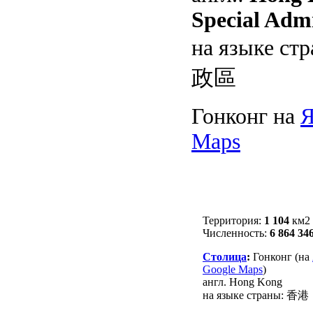
Special Admi
на языке стр
政區
Гонконг на
Я
Maps
Территория:
1 104
км2
Численность:
6 864 34
Столица
:
Гонконг (на
Google Maps
)
англ. Hong Kong
на языке страны: 香港