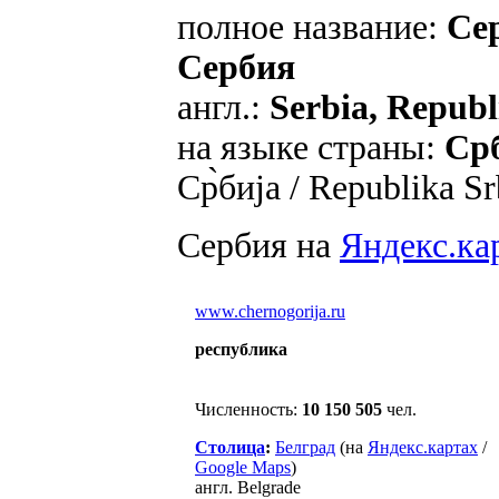
полное название:
Се
Сербия
англ.:
Serbia, Republ
на языке страны:
Срб
Ср̀бија / Republika Sr
Сербия на
Яндекс.ка
www.chernogorija.ru
республика
Численность:
10 150 505
чел.
Столица
:
Белград
(на
Яндекс.картах
/
Google Maps
)
англ. Belgrade