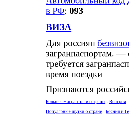
Автомобильный код 
в РФ
:
093
ВИЗА
Для россиян
безвизо
загранпаспортам. — 
требуется загранпас
время поездки
Признаются россий
Больше эмигрантов из страны
-
Венгрия
Популярные шутки о стране
-
Босния и Г