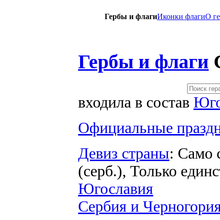
Гербы и флаги
Иконки флаги
O г
Гербы и флаги
входила в состав
Юго
Официальные праздн
Девиз страны
: Само 
(серб.), Только един
Югославия
Сербия и Черногори