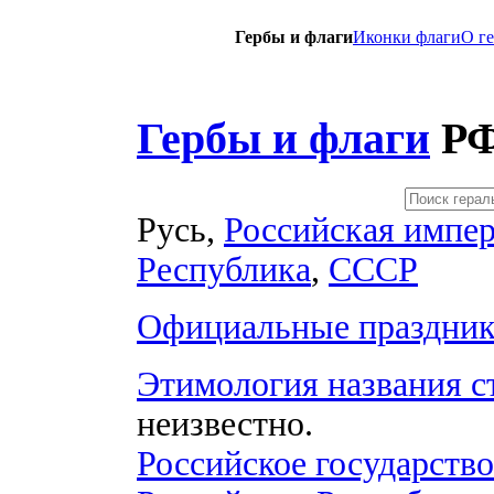
Гербы и флаги
Иконки флаги
O г
Гербы и флаги
РФ
Русь,
Российская импе
Республика
,
СССР
Официальные праздник
Этимология названия с
неизвестно.
Российское государство