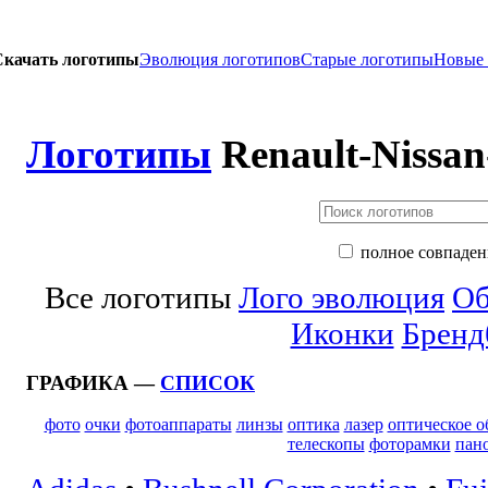
Скачать логотипы
Эволюция логотипов
Старые логотипы
Новые
Логотипы
Renault-Nissan
полное совпаден
Все логотипы
Лого эволюция
Об
Иконки
Бренд
ГРАФИКА —
СПИСОК
фото
очки
фотоаппараты
линзы
оптика
лазер
оптическое о
телескопы
фоторамки
пан