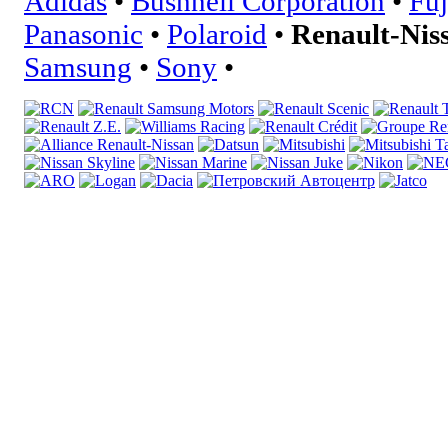
Adidas
•
Bushnell Corporation
•
Fuj
Panasonic
•
Polaroid
•
Renault-Nis
Samsung
•
Sony
•