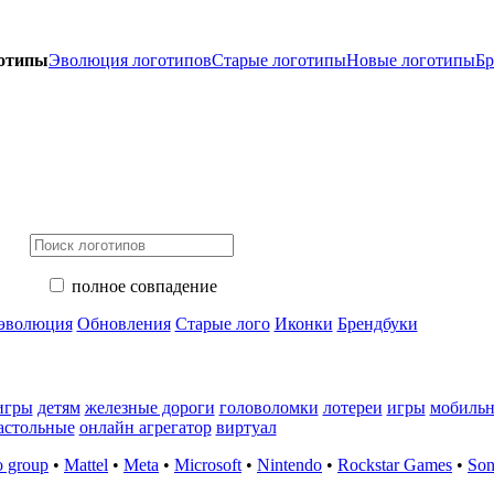
готипы
Эволюция логотипов
Старые логотипы
Новые логотипы
Бр
полное совпадение
 эволюция
Обновления
Старые лого
Иконки
Брендбуки
игры
детям
железные дороги
головоломки
лотереи
игры
мобиль
астольные
онлайн агрегатор
виртуал
 group
•
Mattel
•
Meta
•
Microsoft
•
Nintendo
•
Rockstar Games
•
So