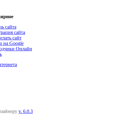
ярное
нь сайта
трация сайта
елать сайт
о на Google
одчики Онлайн
ь
нтернета
дизайнеру
v. 6.0.3