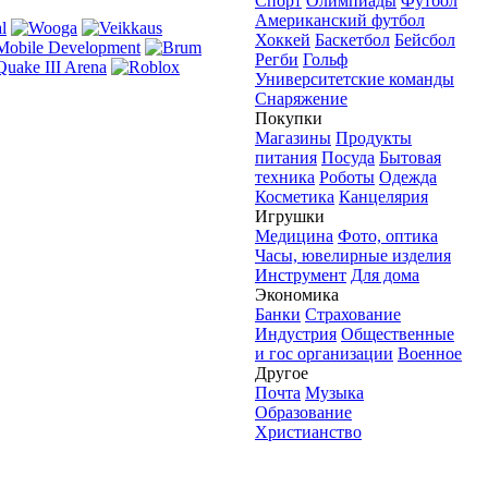
Спорт
Олимпиады
Футбол
Американский футбол
Хоккей
Баскетбол
Бейсбол
Регби
Гольф
Университетские команды
Снаряжение
Покупки
Магазины
Продукты
питания
Посуда
Бытовая
техника
Роботы
Одежда
Косметика
Канцелярия
Игрушки
Медицина
Фото, оптика
Часы, ювелирные изделия
Инструмент
Для дома
Экономика
Банки
Страхование
Индустрия
Общественные
и гос организации
Военное
Другое
Почта
Музыка
Образование
Христианство