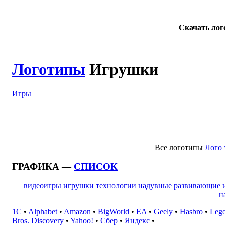
Скачать ло
Логотипы
Игрушки
Игры
Все логотипы
Лого
ГРАФИКА —
СПИСОК
видеоигры
игрушки
технологии
надувные
развивающие 
н
1C
•
Alphabet
•
Amazon
•
BigWorld
•
EA
•
Geely
•
Hasbro
•
Lego
Bros. Discovery
•
Yahoo!
•
Сбер
•
Яндекс
•