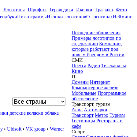
Логотипы
Шрифты
Геральдика
Иконки
Графика
Фото
ендбуки
Пиктограммы
Иконки логотипов
О логотипах
Нейминг
Последние обновления
Примеры логотипов по
содержанию
Компании,
которые работают под
новым брендом в России
СМИ
Пресса
Радио
Телеканалы
Кино
IT
Домены
Интернет
Компьютерное железо
Мобильные
Программное
обеспечение
Транспорт, туризм
Авиа
Автомарки
ники
детские коляски
облака
Транспорт
Метро
Туризм
Гостиницы
Рестораны и
кафе
ny
•
Ubisoft
•
VK group
•
Warner
Спорт