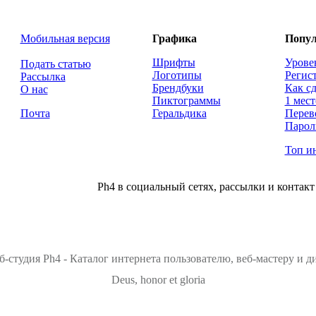
Мобильная версия
Графика
Попул
Шрифты
Урове
Подать статью
Логотипы
Регис
Рассылка
Брендбуки
Как сд
О нас
Пиктограммы
1 мест
Почта
Геральдика
Перев
Парол
Топ и
Ph4 в социальный сетях, рассылки и контакт
б-студия Ph4 - Каталог интернета пользователю, веб-мастеру и 
Deus, honor et gloria