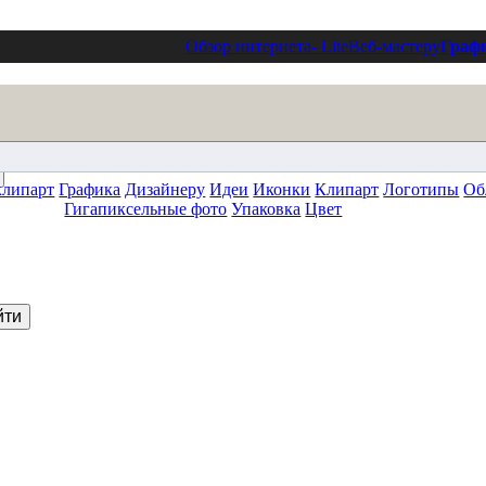
Обзор интернета
- Lite
Веб-мастеру
Граф
клипарт
Графика
Дизайнеру
Идеи
Иконки
Клипарт
Логотипы
Об
Гигапиксельные фото
Упаковка
Цвет