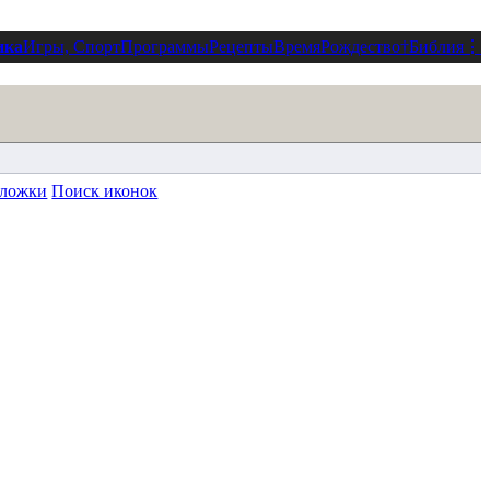
ика
Игры, Спорт
Программы
Рецепты
Время
Рождество
†
Библия
⋮
ложки
Поиск иконок