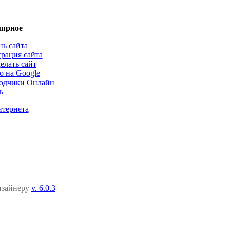
ярное
нь сайта
трация сайта
елать сайт
о на Google
одчики Онлайн
ь
нтернета
дизайнеру
v. 6.0.3