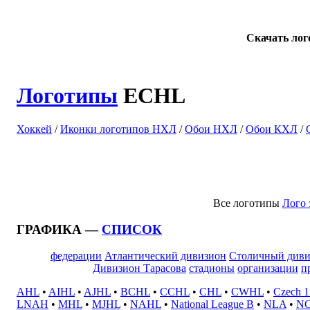
Скачать ло
Логотипы
ECHL
Хоккей
/
Иконки логотипов НХЛ
/
Обои НХЛ
/
Обои КХЛ
/
Все логотипы
Лого
ГРАФИКА —
СПИСОК
федерации
Атлантический дивизион
Столичный диви
Дивизион Тарасова
стадионы
организации
п
AHL
•
AIHL
•
AJHL
•
BCHL
•
CCHL
•
CHL
•
CWHL
•
Czech 1.
LNAH
•
MHL
•
MJHL
•
NAHL
•
National League B
•
NLA
•
N