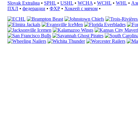
Slovak Extraliga
•
SPHL
•
USHL
•
WCHA
•
WCHL
•
WHL
•
Аз
ПХЛ
•
федерации
•
ФХР
•
Хокеей с мячом
•