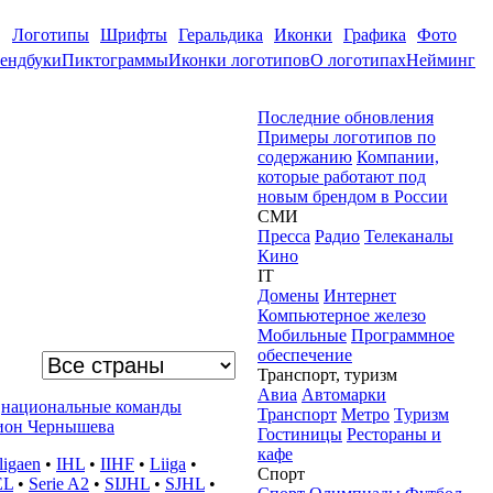
Логотипы
Шрифты
Геральдика
Иконки
Графика
Фото
ендбуки
Пиктограммы
Иконки логотипов
О логотипах
Нейминг
Последние обновления
Примеры логотипов по
содержанию
Компании,
которые работают под
новым брендом в России
СМИ
Пресса
Радио
Телеканалы
Кино
IT
Домены
Интернет
Компьютерное железо
Мобильные
Программное
обеспечение
Транспорт, туризм
Авиа
Автомарки
национальные команды
Транспорт
Метро
Туризм
ион Чернышева
Гостиницы
Рестораны и
кафе
igaen
•
IHL
•
IIHF
•
Liiga
•
Спорт
EL
•
Serie A2
•
SIJHL
•
SJHL
•