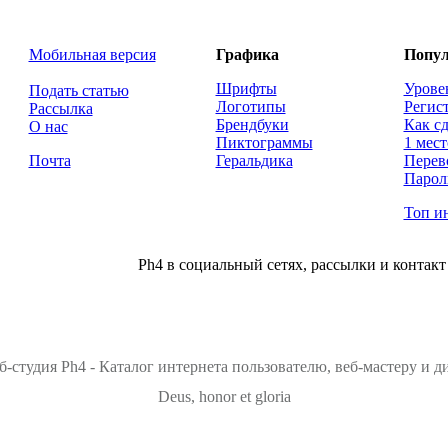
Мобильная версия
Графика
Попул
Шрифты
Урове
Подать статью
Логотипы
Регис
Рассылка
Брендбуки
Как сд
О нас
Пиктограммы
1 мест
Почта
Геральдика
Перев
Парол
Топ и
Ph4 в социальный сетях, рассылки и контакт
б-студия Ph4 - Каталог интернета пользователю, веб-мастеру и 
Deus, honor et gloria