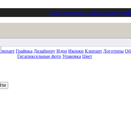
Обзор интернета
- Lite
Веб-мастеру
Граф
клипарт
Графика
Дизайнеру
Идеи
Иконки
Клипарт
Логотипы
Об
Гигапиксельные фото
Упаковка
Цвет