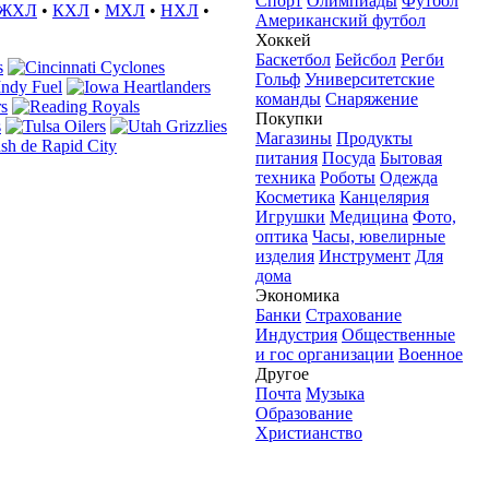
Спорт
Олимпиады
Футбол
ЖХЛ
•
КХЛ
•
МХЛ
•
НХЛ
•
Американский футбол
Хоккей
Баскетбол
Бейсбол
Регби
Гольф
Университетские
команды
Снаряжение
Покупки
Магазины
Продукты
питания
Посуда
Бытовая
техника
Роботы
Одежда
Косметика
Канцелярия
Игрушки
Медицина
Фото,
оптика
Часы, ювелирные
изделия
Инструмент
Для
дома
Экономика
Банки
Страхование
Индустрия
Общественные
и гос организации
Военное
Другое
Почта
Музыка
Образование
Христианство