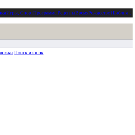
ика
Игры, Спорт
Программы
Рецепты
Время
Рождество
†
Библия
⋮
ложки
Поиск иконок