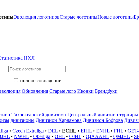
готипы
Эволюция логотипов
Старые логотипы
Новые логотипы
Бр
Статистика НХЛ
полное совпадение
 эволюция
Обновления
Старые лого
Иконки
Брендбуки
зион
Тихоокеанский дивизион
Центральный дивизион
турниры
ризы
дивизионы
Дивизион Харламова
Дивизион Боброва
Дивиз
liga
•
Czech Extraliga
•
DEL
•
ECHL
•
EIHL
•
ENHL
•
FHL
•
GET-l
OJHL
•
NWHL
•
Oberliga
•
OHL
•
OJHL
•
QJAAAHL
•
QMJHL
•
S