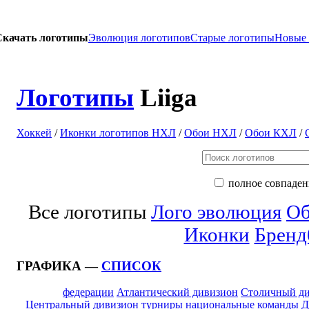
Скачать логотипы
Эволюция логотипов
Старые логотипы
Новые
Логотипы
Liiga
Хоккей
/
Иконки логотипов НХЛ
/
Обои НХЛ
/
Обои КХЛ
/
полное совпаден
Все логотипы
Лого эволюция
Об
Иконки
Бренд
ГРАФИКА —
СПИСОК
федерации
Атлантический дивизион
Столичный д
Центральный дивизион
турниры
национальные команды
Д