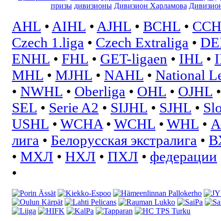
призы
дивизионы
Дивизион Харламова
Дивизион
AHL
•
AIHL
•
AJHL
•
BCHL
•
CCH
Czech 1.liga
•
Czech Extraliga
•
DE
ENHL
•
FHL
•
GET-ligaen
•
IHL
•
MHL
•
MJHL
•
NAHL
•
National L
•
NWHL
•
Oberliga
•
OHL
•
OJHL
SEL
•
Serie A2
•
SIJHL
•
SJHL
•
Sl
USHL
•
WCHA
•
WCHL
•
WHL
•
А
лига
•
Белорусская экстралига
•
В
•
МХЛ
•
НХЛ
•
ПХЛ
•
федерации
•