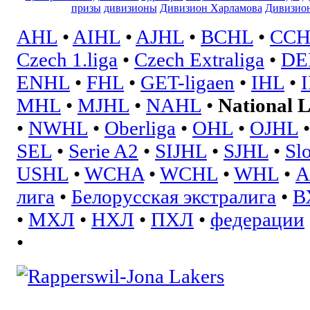
призы
дивизионы
Дивизион Харламова
Дивизион
AHL
•
AIHL
•
AJHL
•
BCHL
•
CCH
Czech 1.liga
•
Czech Extraliga
•
DE
ENHL
•
FHL
•
GET-ligaen
•
IHL
•
MHL
•
MJHL
•
NAHL
•
National 
•
NWHL
•
Oberliga
•
OHL
•
OJHL
SEL
•
Serie A2
•
SIJHL
•
SJHL
•
Sl
USHL
•
WCHA
•
WCHL
•
WHL
•
А
лига
•
Белорусская экстралига
•
В
•
МХЛ
•
НХЛ
•
ПХЛ
•
федерации
•