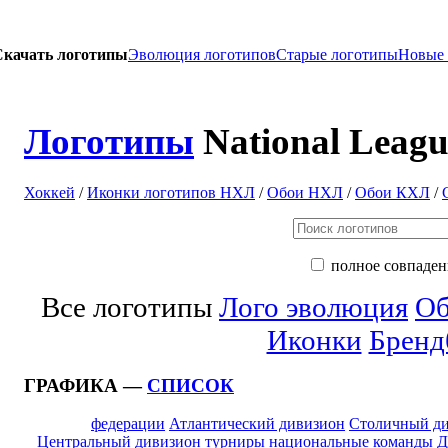
Скачать логотипы
Эволюция логотипов
Старые логотипы
Новые
Логотипы
National Leagu
Хоккей
/
Иконки логотипов НХЛ
/
Обои НХЛ
/
Обои КХЛ
/
полное совпаден
Все логотипы
Лого эволюция
Об
Иконки
Бренд
ГРАФИКА —
СПИСОК
федерации
Атлантический дивизион
Столичный д
Центральный дивизион
турниры
национальные команды
Д