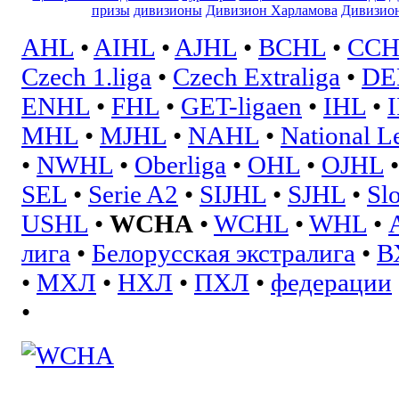
призы
дивизионы
Дивизион Харламова
Дивизион
AHL
•
AIHL
•
AJHL
•
BCHL
•
CCH
Czech 1.liga
•
Czech Extraliga
•
DE
ENHL
•
FHL
•
GET-ligaen
•
IHL
•
MHL
•
MJHL
•
NAHL
•
National L
•
NWHL
•
Oberliga
•
OHL
•
OJHL
SEL
•
Serie A2
•
SIJHL
•
SJHL
•
Sl
USHL
•
WCHA
•
WCHL
•
WHL
•
лига
•
Белорусская экстралига
•
В
•
МХЛ
•
НХЛ
•
ПХЛ
•
федерации
•