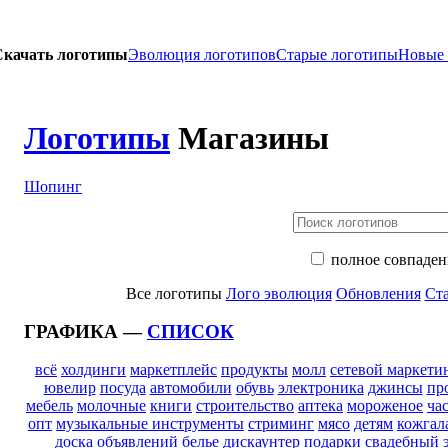
Скачать логотипы
Эволюция логотипов
Старые логотипы
Новые
Логотипы
Магазины
Шопинг
полное совпаден
Все логотипы
Лого эволюция
Обновления
Ста
ГРАФИКА —
СПИСОК
всё
холдинги
маркетплейс
продукты
молл
сетевой маркети
ювелир
посуда
автомобили
обувь
электроника
джинсы
пр
мебель
молочные
книги
строительство
аптека
мороженое
ча
опт
музыкальные инструменты
стриминг
мясо
детям
кожгал
доска объявлений
белье
дискаунтер
подарки
свадебный