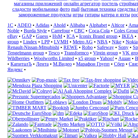
магазины приложений
онлайн агрегатор
постель
стройма
сладости
мобильники
фото
mall
бытовая техника
средства 
замороженные продукты
игры
гитары
катера и яхты
ро
1C
•
ADEO
•
Adidas
•
Ahold
•
Alibaba
•
Alphabet
•
Alticor
•
Ama
Noble
•
Burda Style
•
Carrefour
•
CBC
•
Coca-Cola
•
Coles Grou
eBay
•
GAP
•
Guess
•
HsM
•
ICA
•
Iconix Brand group
•
IKEA
•
group
•
Lindex
•
LPP
•
LVMH
•
Metro AG
•
NBA
•
Nike
•
Nokia
Renault-Nissan-Mitsubishi
•
REWE
•
Robo
•
Safeway
•
Sony
•
Sp
Tengelmann group
•
Tesco
•
Transformco
•
Virgin group
•
VK gro
Wildberries
•
Woolworths Limited
•
x5 group
•
Yahoo!
•
Ашан
•
В
•
КапиталЪ
•
Лента
•
М.Видео
•
Марафон Групп
•
Сбер
•
Свя
Яндекс
•