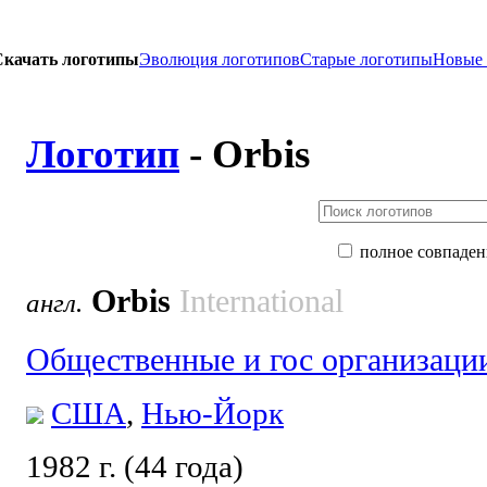
Скачать логотипы
Эволюция логотипов
Старые логотипы
Новые
Логотип
- Orbis
полное совпаден
Orbis
International
англ.
Общественные и гос организаци
США
,
Нью-Йорк
1982 г. (44 года)