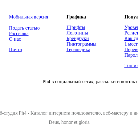
Мобильная версия
Графика
Попул
Шрифты
Урове
Подать статью
Логотипы
Регис
Рассылка
Брендбуки
Как сд
О нас
Пиктограммы
1 мест
Почта
Геральдика
Перев
Парол
Топ и
Ph4 в социальный сетях, рассылки и контакт
б-студия Ph4 - Каталог интернета пользователю, веб-мастеру и 
Deus, honor et gloria