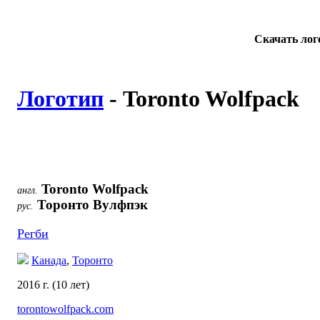
Скачать ло
Логотип
- Toronto Wolfpack
Toronto Wolfpack
англ.
Торонто Вулфпэк
рус.
Регби
Канада
,
Торонто
2016 г. (10 лет)
torontowolfpack.com