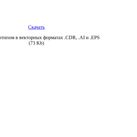
Скачать
отипом в векторных форматах
.CDR
,
.AI
и
.EPS
(73 Kb)