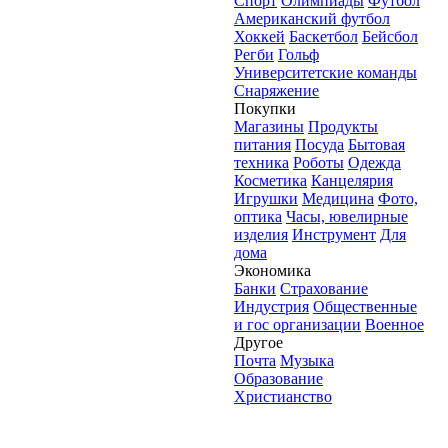
Спорт
Олимпиады
Футбол
Американский футбол
Хоккей
Баскетбол
Бейсбол
Регби
Гольф
Университетские команды
Снаряжение
Покупки
Магазины
Продукты
питания
Посуда
Бытовая
техника
Роботы
Одежда
Косметика
Канцелярия
Игрушки
Медицина
Фото,
оптика
Часы, ювелирные
изделия
Инструмент
Для
дома
Экономика
Банки
Страхование
Индустрия
Общественные
и гос организации
Военное
Другое
Почта
Музыка
Образование
Христианство