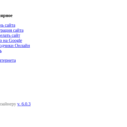
ярное
нь сайта
трация сайта
елать сайт
о на Google
одчики Онлайн
ь
нтернета
дизайнеру
v. 6.0.3