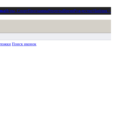
ика
Игры, Спорт
Программы
Рецепты
Время
Рождество
†
Библия
⋮
ложки
Поиск иконок