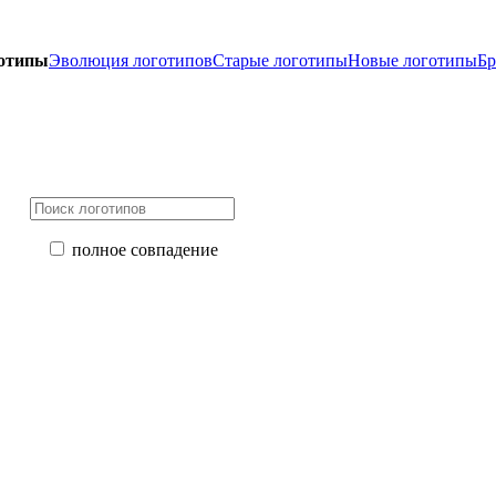
готипы
Эволюция логотипов
Старые логотипы
Новые логотипы
Бр
полное совпадение