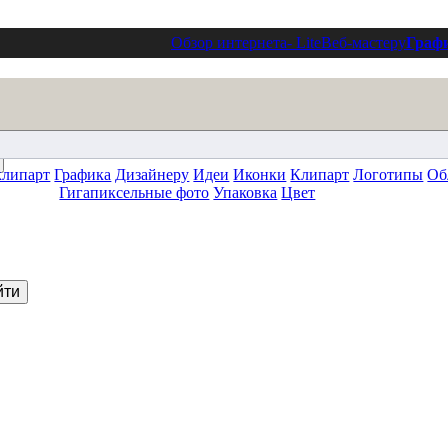
Обзор интернета
- Lite
Веб-мастеру
Граф
клипарт
Графика
Дизайнеру
Идеи
Иконки
Клипарт
Логотипы
Об
Гигапиксельные фото
Упаковка
Цвет