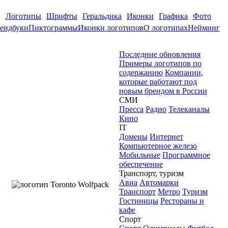
Логотипы
Шрифты
Геральдика
Иконки
Графика
Фото
ендбуки
Пиктограммы
Иконки логотипов
О логотипах
Нейминг
Последние обновления
Примеры логотипов по
содержанию
Компании,
которые работают под
новым брендом в России
СМИ
Пресса
Радио
Телеканалы
Кино
IT
Домены
Интернет
Компьютерное железо
Мобильные
Программное
обеспечение
Транспорт, туризм
Авиа
Автомарки
Транспорт
Метро
Туризм
Гостиницы
Рестораны и
кафе
Спорт