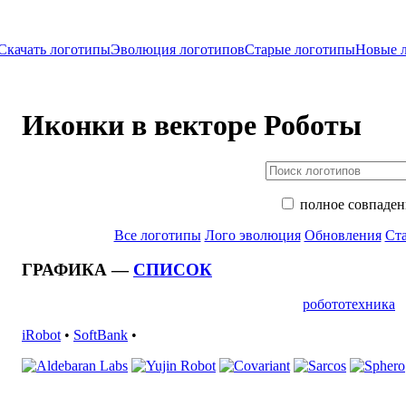
Скачать логотипы
Эволюция логотипов
Старые логотипы
Новые 
Иконки в векторе Роботы
полное совпаден
Все логотипы
Лого эволюция
Обновления
Ста
ГРАФИКА —
СПИСОК
робототехника
iRobot
•
SoftBank
•