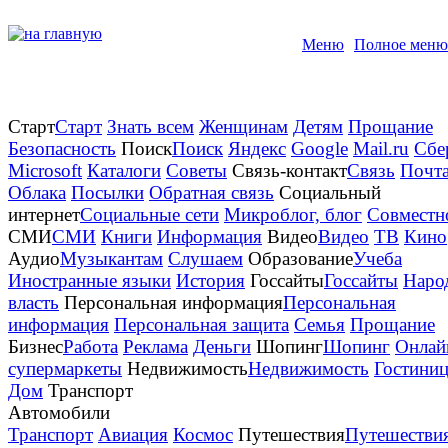
Меню
Полное меню
Старт
Старт
Знать всем
Женщинам
Детям
Прощание
Безопасность
Поиск
Поиск
Яндекс
Google
Mail.ru
Сбе
Microsoft
Каталоги
Советы
Связь-контакт
Связь
Почт
Облака
Посылки
Обратная связь
Социальный
интернет
Социальные сети
Микроблог, блог
Совместн
СМИ
СМИ
Книги
Информация
Видео
Видео
TB
Кино
Аудио
Музыкантам
Слушаем
Образование
Учеба
Иностранные языки
История
Госсайты
Госсайты
Наро
власть
Персональная информация
Персональная
информация
Персональная защита
Семья
Прощание
Бизнес
Работа
Реклама
Деньги
Шопинг
Шопинг
Онлай
супермаркеты
Недвижимость
Недвижимость
Гостини
Дом
Транспорт
Автомобили
Транспорт
Авиация
Космос
Путешествия
Путешестви