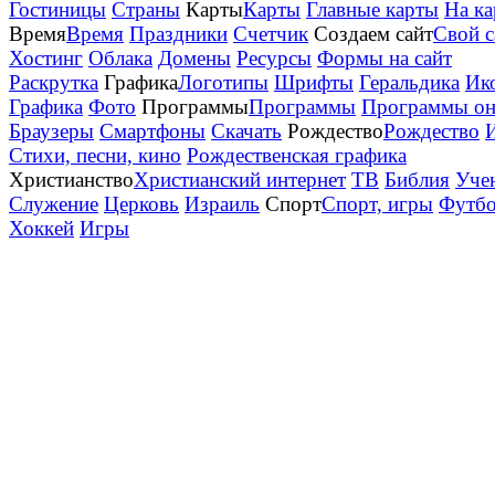
Гостиницы
Страны
Карты
Карты
Главные карты
На ка
Время
Время
Праздники
Счетчик
Создаем сайт
Свой с
Хостинг
Облака
Домены
Ресурсы
Формы на сайт
Раскрутка
Графика
Логотипы
Шрифты
Геральдика
Ик
Графика
Фото
Программы
Программы
Программы он
Браузеры
Смартфоны
Скачать
Рождество
Рождество
Стихи, песни, кино
Рождественская графика
Христианство
Христианский интернет
ТВ
Библия
Уче
Служение
Церковь
Израиль
Спорт
Спорт, игры
Футб
Хоккей
Игры