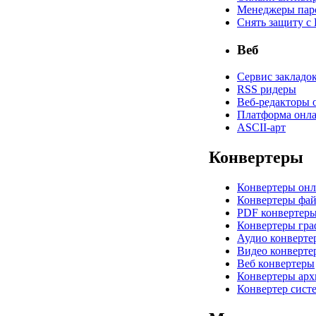
Менеджеры пар
Снять защиту с
Веб
Сервис закладо
RSS ридеры
Веб-редакторы 
Платформа онла
ASCII-арт
Конвертеры
Конвертеры он
Конвертеры фа
PDF конвертер
Конвертеры гр
Аудио конверте
Видео конверте
Веб конвертеры
Конвертеры арх
Конвертер сист