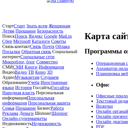
Старт
Старт
Знать всем
Женщинам
Детям
Прощание
Безопасность
Карта сай
Поиск
Поиск
Яндекс
Google
Mail.ru
Сбер
Microsoft
Каталоги
Советы
Связь-контакт
Связь
Почта
Облака
Программы о
Посылки
Обратная связь
Социальный
интернет
Социальные сети
Микроблог, блог
Совместно
Операционная с
СМИ
СМИ
Книги
Информация
Архиватор онл
Видео
Видео
TB
Кино
3D
Планировка ме
Аудио
Музыкантам
Слушаем
Образование
Учеба
Иностранные
Офис
языки
История
Госсайты
Госсайты
Народная власть
Персональная
Офисные прило
информация
Персональная
Текстовый реда
информация
Персональная защита
Визитки
Семья
Прощание
Бизнес
Работа
Онлайн органа
Реклама
Деньги
Шопинг
Шопинг
Онлайн презент
Онлайн-супермаркеты
Онлайн диагра
Недвижимость
Недвижимость
PDF