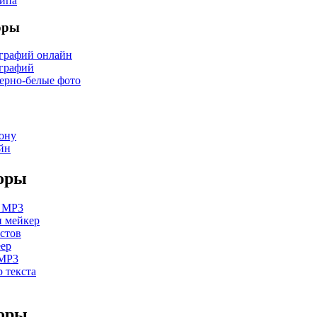
типа
оры
графий онлайн
графий
ерно-белые фото
ону
йн
оры
а MP3
 мейкер
стов
ер
 MP3
 текста
торы