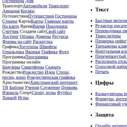
Гостиницы
Дом
Транспорт
Автомобили
Транспорт
Текст
Авиация
Космос
Путешествия
Путешествия
Гостиницы
Быстрые мелоч
Страны
Карты
Карты
Главные карты
Редактор писат
На карте
Время
Время
Праздники
Переводчики о
Счетчик
Создаем сайт
Свой сайт
Транслитеры
Хостинг
Облака
Домены
Ресурсы
Проверка орфо
Формы на сайт
Раскрутка
Тренажеры кла
Графика
Логотипы
Шрифты
Виртуальная кл
Геральдика
Иконки
Графика
Фото
Перечеркнутый 
Программы
Программы
Распознать отс
Программы онлайн
Голосовой набор
Браузеры
Смартфоны
Скачать
Печать
Рождество
Рождество
Идеи
Стихи,
песни, кино
Рождественская графика
Цифры
Христианство
Христианский интернет
ТВ
Библия
Учения
Служение
Церковь
Израиль
Спорт
Спорт, игры
Футбол
Калькуляторы в
Хоккей
Игры
Формулы, инте
Финансовый уч
Защита
Онлайн антиви