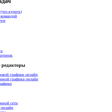
адач
(что купить)
 командой
чте
та
артинок
 редакторы
ровой графики онлайн
орной графики онлайн
рафики
онной сети
 онлайн