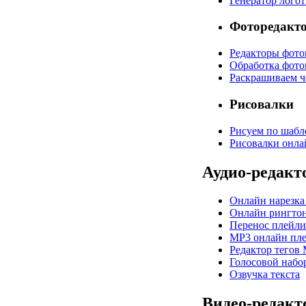
Генератор лого
Фоторедакт
Редакторы фото
Обработка фото
Раскрашиваем ч
Рисовалки
Рисуем по шабл
Рисовалки онла
Аудио-редакт
Онлайн нарезк
Онлайн рингтон
Перенос плейли
MP3 онлайн пле
Редактор тегов
Голосовой набор
Озвучка текста
Видео-редак