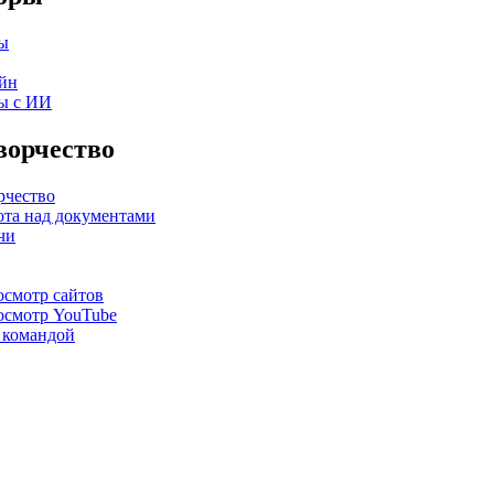
ы
йн
ы с ИИ
ворчество
рчество
ота над документами
чи
смотр сайтов
осмотр YouTube
 командой