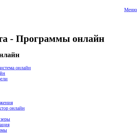
Меню
та - Программы онлайн
нлайн
истема онлайн
айн
бели
жения
ктор онлайн
йзеры
ация
ммы