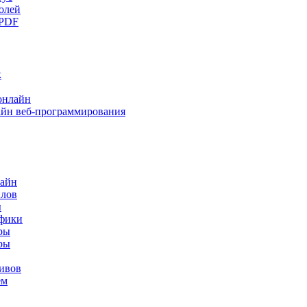
олей
 PDF
к
онлайн
йн веб-программирования
лайн
йлов
ы
афики
ры
ры
ивов
ем