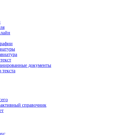
и
еля
нлайн
графии
виатуры
авиатура
текст
канированные документы
 текста
сего
рактивный справочник
ет
рус