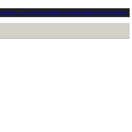
ика
Игры, Спорт
Программы
Рецепты
Время
Рождество
†
Библия
⋮