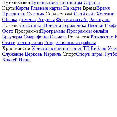
Путешествия
Путешествия
Гостиницы
Страны
Карты
Карты
Главные карты
На карте
Время
Время
Праздники
Счетчик
Создаем сайт
Свой сайт
Хостинг
Облака
Домены
Ресурсы
Формы на сайт
Раскрутка
Графика
Логотипы
Шрифты
Геральдика
Иконки
Граф
Фото
Программы
Программы
Программы онлайн
Браузеры
Смартфоны
Скачать
Рождество
Рождество
Стихи, песни, кино
Рождественская графика
Христианство
Христианский интернет
ТВ
Библия
Уче
Служение
Церковь
Израиль
Спорт
Спорт, игры
Футб
Хоккей
Игры