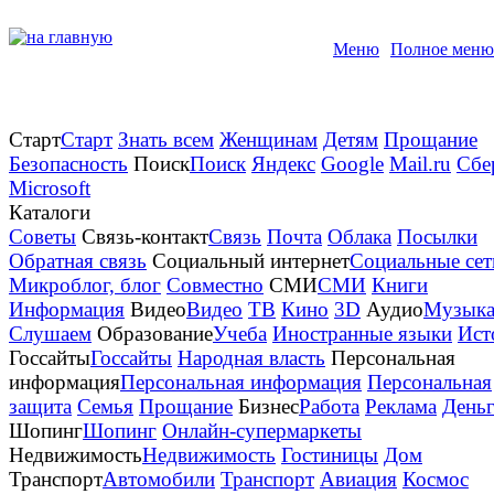
Меню
Полное меню
Старт
Старт
Знать всем
Женщинам
Детям
Прощание
Безопасность
Поиск
Поиск
Яндекс
Google
Mail.ru
Сбе
Microsoft
Каталоги
Советы
Связь-контакт
Связь
Почта
Облака
Посылки
Обратная связь
Социальный интернет
Социальные сет
Микроблог, блог
Совместно
СМИ
СМИ
Книги
Информация
Видео
Видео
TB
Кино
3D
Аудио
Музыка
Слушаем
Образование
Учеба
Иностранные языки
Ист
Госсайты
Госсайты
Народная власть
Персональная
информация
Персональная информация
Персональная
защита
Семья
Прощание
Бизнес
Работа
Реклама
День
Шопинг
Шопинг
Онлайн-супермаркеты
Недвижимость
Недвижимость
Гостиницы
Дом
Транспорт
Автомобили
Транспорт
Авиация
Космос