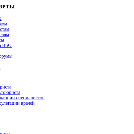
веты
О
ком
стам
елям
сы
а ВиО
форумы
и
риста
втоюриста
льтации специалистов
сультации врачей
румы