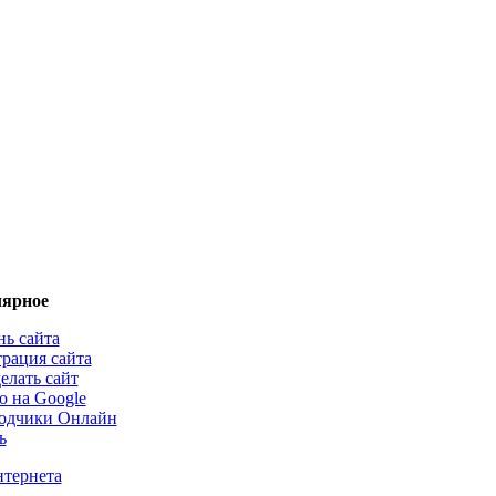
ярное
нь сайта
трация сайта
елать сайт
о на Google
одчики Онлайн
ь
нтернета