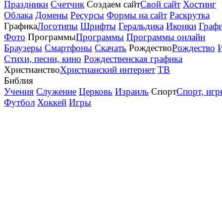
Праздники
Счетчик
Создаем сайт
Свой сайт
Хостинг
Облака
Домены
Ресурсы
Формы на сайт
Раскрутка
Графика
Логотипы
Шрифты
Геральдика
Иконки
Граф
Фото
Программы
Программы
Программы онлайн
Браузеры
Смартфоны
Скачать
Рождество
Рождество
Стихи, песни, кино
Рождественская графика
Христианство
Христианский интернет
ТВ
Библия
Учения
Служение
Церковь
Израиль
Спорт
Спорт, игр
Футбол
Хоккей
Игры