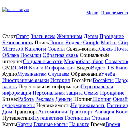
Меню
Полное меню
Старт
Старт
Знать всем
Женщинам
Детям
Прощание
Безопасность
Поиск
Поиск
Яндекс
Google
Mail.ru
Сбе
Microsoft
Каталоги
Советы
Связь-контакт
Связь
Почт
Облака
Посылки
Обратная связь
Социальный
интернет
Социальные сети
Микроблог, блог
Совместн
СМИ
СМИ
Книги
Информация
Видео
Видео
TB
Кино
Аудио
Музыкантам
Слушаем
Образование
Учеба
Иностранные языки
История
Госсайты
Госсайты
Наро
власть
Персональная информация
Персональная
информация
Персональная защита
Семья
Прощание
Бизнес
Работа
Реклама
Деньги
Шопинг
Шопинг
Онлай
супермаркеты
Недвижимость
Недвижимость
Гостини
Дом
Транспорт
Автомобили
Транспорт
Авиация
Косм
Путешествия
Путешествия
Гостиницы
Страны
Карты
Карты
Главные карты
На карте
Время
Время