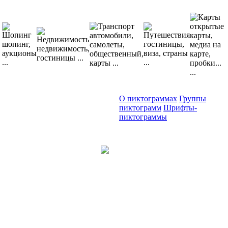
О пиктограммах
Группы
пиктограмм
Шрифты-
пиктограммы