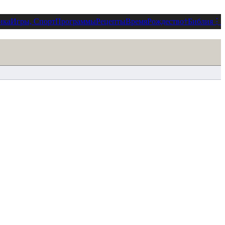
ика
Игры, Спорт
Программы
Рецепты
Время
Рождество
†
Библия
⋮