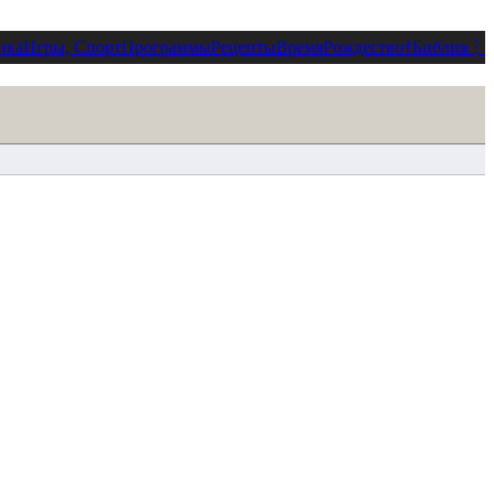
ика
Игры, Спорт
Программы
Рецепты
Время
Рождество
†
Библия
⋮