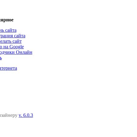
ярное
нь сайта
трация сайта
елать сайт
о на Google
одчики Онлайн
ь
нтернета
дизайнеру
v. 6.0.3