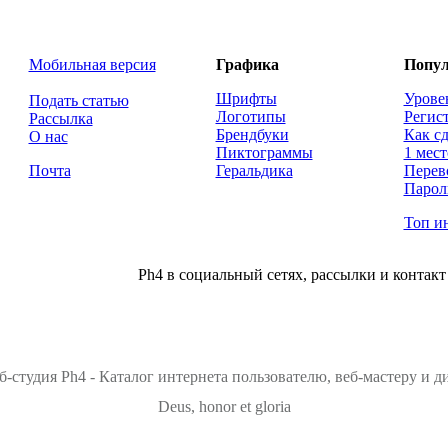
Мобильная версия
Графика
Попул
Шрифты
Урове
Подать статью
Логотипы
Регис
Рассылка
Брендбуки
Как сд
О нас
Пиктограммы
1 мест
Почта
Геральдика
Перев
Парол
Топ и
Ph4 в социальный сетях, рассылки и контакт
б-студия Ph4 - Каталог интернета пользователю, веб-мастеру и 
Deus, honor et gloria