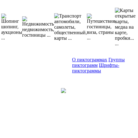
О пиктограммах
Группы
пиктограмм
Шрифты-
пиктограммы