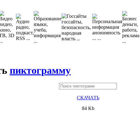
ть
пиктограмму
СКАЧАТЬ
84 Kb