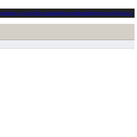
ика
Игры, Спорт
Программы
Рецепты
Время
Рождество
†
Библия
⋮