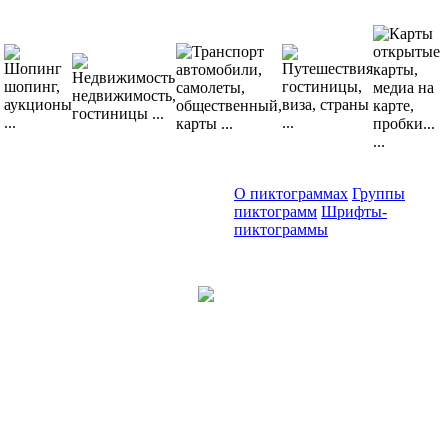
О пиктограммах
Группы
пиктограмм
Шрифты-
пиктограммы