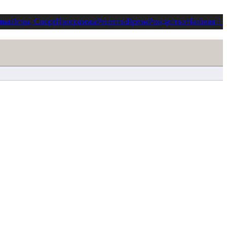
ика
Игры, Спорт
Программы
Рецепты
Время
Рождество
†
Библия
⋮