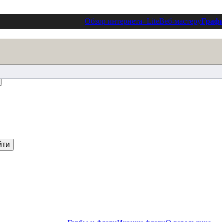
Обзор интернета
- Lite
Веб-мастеру
Граф