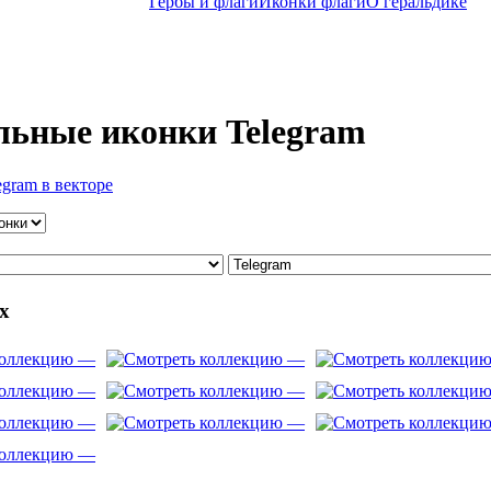
Гербы и флаги
Иконки флаги
O геральдике
льные иконки Telegram
gram в векторе
x