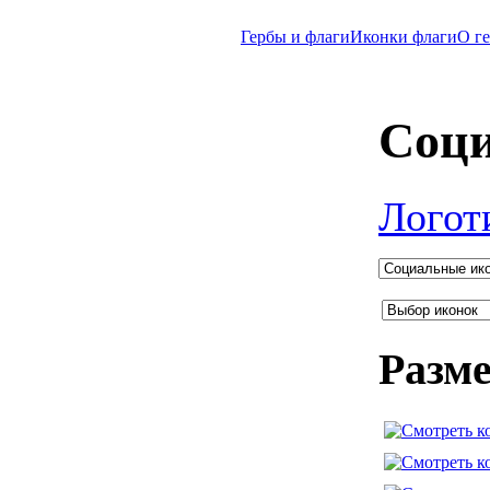
Гербы и флаги
Иконки флаги
O г
Соци
Логот
Разме