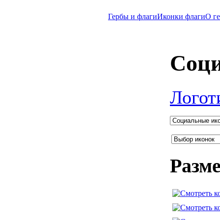
Гербы и флаги
Иконки флаги
O г
Соци
Логот
Разме