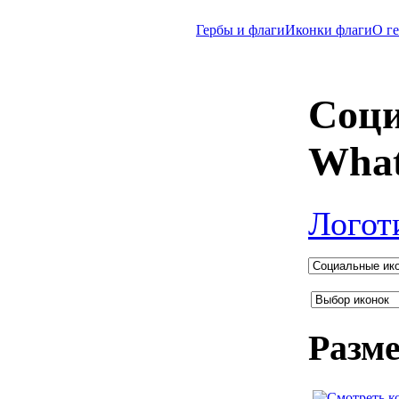
Гербы и флаги
Иконки флаги
O г
Соц
Wha
Логот
Разме