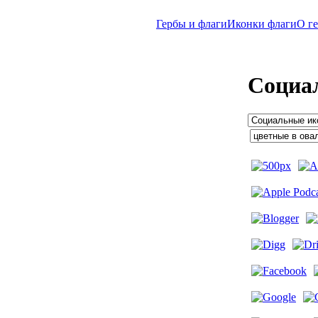
Гербы и флаги
Иконки флаги
O г
Социа