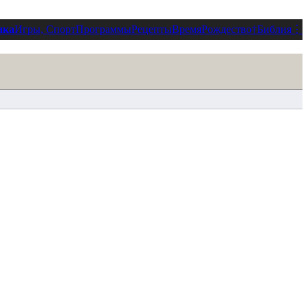
ика
Игры, Спорт
Программы
Рецепты
Время
Рождество
†
Библия
⋮