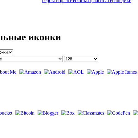
Гербы и флаги
Иконки флаги
O геральдике
льные иконки