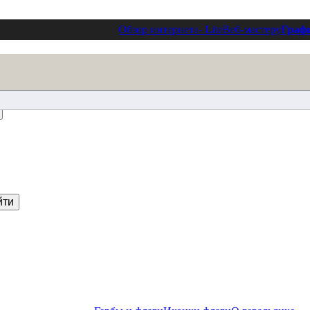
Обзор интернета
- Lite
Веб-мастеру
Граф