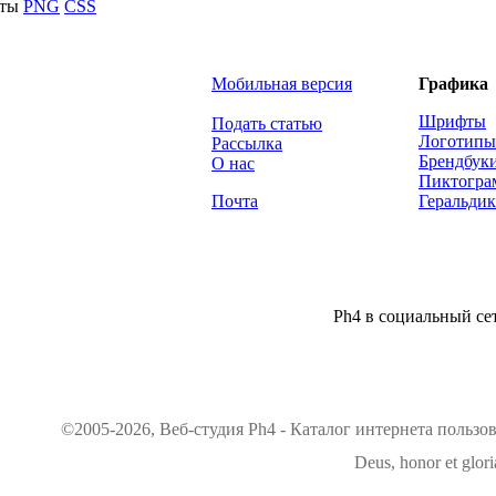
йты
PNG
CSS
Мобильная версия
Графика
Шрифты
Подать статью
Логотипы
Рассылка
Брендбук
О нас
Пиктогр
Почта
Геральдик
Ph4 в социальный сет
©2005-2026, Веб-студия Ph4 - Каталог интернета пользо
Deus, honor et glori