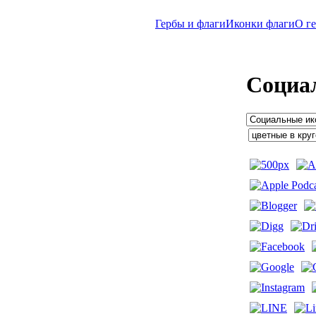
Гербы и флаги
Иконки флаги
O г
Социа