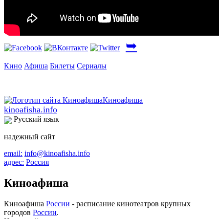
➥
Кино
Афиша
Билеты
Сериалы
kinoafisha.info
Русский язык
надежный сайт
email:
info@kinoafisha.info
адрес:
Россия
Киноафиша
Киноафиша
России
- расписание кинотеатров крупных
городов
России
.