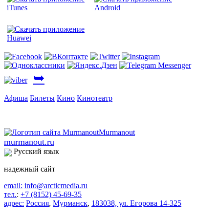
➥
Афиша
Билеты
Кино
Кинотеатр
murmanout.ru
Русский язык
надежный сайт
email:
info@arcticmedia.ru
тел.
:
+7 (8152) 45-69-35
адрес:
Россия
,
Мурманск
,
183038, ул. Егорова 14-325