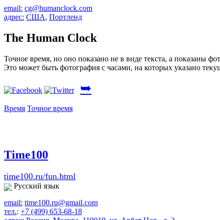
email:
cg@humanclock.com
адрес:
США
,
Портленд
The Human Clock
Точное время, но оно показано не в виде текста, а показаны фо
Это может быть фотография с часами, на которых указано тек
➥
Время
Точное время
Time100
time100.ru/fun.html
Русский язык
email:
time100.ru@gmail.com
тел.
:
+7 (499) 653-68-18