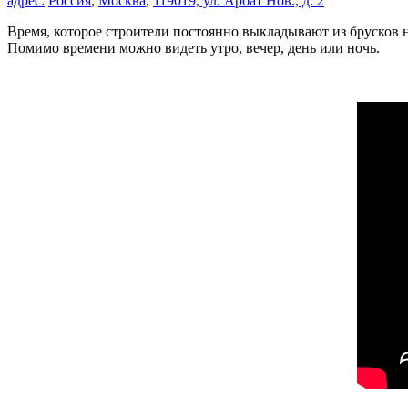
адрес:
Россия
,
Москва
,
119019, ул. Арбат Нов., д. 2
Время, которое строители постоянно выкладывают из брусков н
Помимо времени можно видеть утро, вечер, день или ночь.