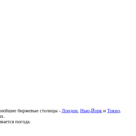
рупнейшие биржевые столицы -
Лондон
,
Нью-Йорк
и
Токио
.
ах.
вается погода.