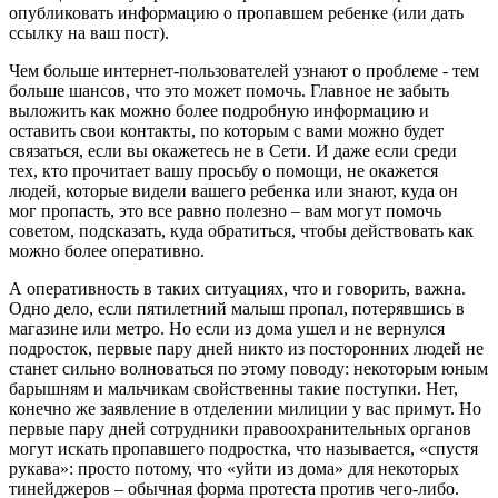
опубликовать информацию о пропавшем ребенке (или дать
ссылку на ваш пост).
Чем больше интернет-пользователей узнают о проблеме - тем
больше шансов, что это может помочь. Главное не забыть
выложить как можно более подробную информацию и
оставить свои контакты, по которым с вами можно будет
связаться, если вы окажетесь не в Сети. И даже если среди
тех, кто прочитает вашу просьбу о помощи, не окажется
людей, которые видели вашего ребенка или знают, куда он
мог пропасть, это все равно полезно – вам могут помочь
советом, подсказать, куда обратиться, чтобы действовать как
можно более оперативно.
А оперативность в таких ситуациях, что и говорить, важна.
Одно дело, если пятилетний малыш пропал, потерявшись в
магазине или метро. Но если из дома ушел и не вернулся
подросток, первые пару дней никто из посторонних людей не
станет сильно волноваться по этому поводу: некоторым юным
барышням и мальчикам свойственны такие поступки. Нет,
конечно же заявление в отделении милиции у вас примут. Но
первые пару дней сотрудники правоохранительных органов
могут искать пропавшего подростка, что называется, «спустя
рукава»: просто потому, что «уйти из дома» для некоторых
тинейджеров – обычная форма протеста против чего-либо.