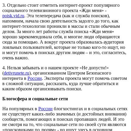
3. Отдельно стоит отметить интернет-проект популярного
социального телевизионного проекта «Жди меня» -
poisk.vid.ru
. Эта телепередача (как и служба поисков),
напомним, начала свою деятельность задолго до того, как
интернет-технологии проникли в массы и стали обычным
делом. За много лет работы служба поиска «Жди меня»
хорошо зарекомендовала себя, и многие люди обращаются
сюда за помощью. А вокруг проекта образовалась аудитория
лояльных пользователей, которые не только кого-то ищут, но
и могут помочь в поисках другим людям – и это, согласитесь,
очень важно.
4. Нельзя забывать и о нашем проекте «Не допусти!»
(
detivrunete.ru
), организованном Центром Безопасного
интернета в
России
. Эксперты проекта могут помочь советом
в сложной ситуации, рассказать, куда лучше обратиться и
каким образом организовывать поиски.
Блогосфера и социальные сети
На популярных в
России
блогхостингах и в социальных сетях
не существует каких-либо значимых (и достойных внимания)
сообществ, помогающих в поисках пропавших людей. И это
не смотря на то, что социальные сети по своей сути являются
«поисковиками по людям» - но ищут здесь в основном