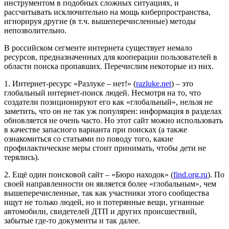
инструментом в подобных сложных ситуациях, и
рассчитывать исключительно на мощь киберпространства,
игнорируя другие (в т.ч. вышеперечисленные) методы
непозволительно.
В российском сегменте интернета существует немало
ресурсов, предназначенных для кооперации пользователей в
области поиска пропавших. Перечислим некоторые из них.
1. Интернет-ресурс «Разлуке – нет!» (
razluke.net
) – это
глобальный интернет-поиск людей. Несмотря на то, что
создатели позиционируют его как «глобальный», нельзя не
заметить, что он не так уж популярен: информация в разделах
обновляется не очень часто. Но этот сайт можно использовать
в качестве запасного варианта при поисках (а также
ознакомиться со статьями по поводу того, какие
профилактические меры стоит принимать, чтобы дети не
терялись).
2. Ещё один поисковой сайт – «Бюро находок» (
find.org.ru
). По
своей направленности он является более «глобальным», чем
вышеперечисленные, так как участники этого сообщества
ищут не только людей, но и потерянные вещи, угнанные
автомобили, свидетелей ДТП и других происшествий,
забытые где-то документы и так далее.