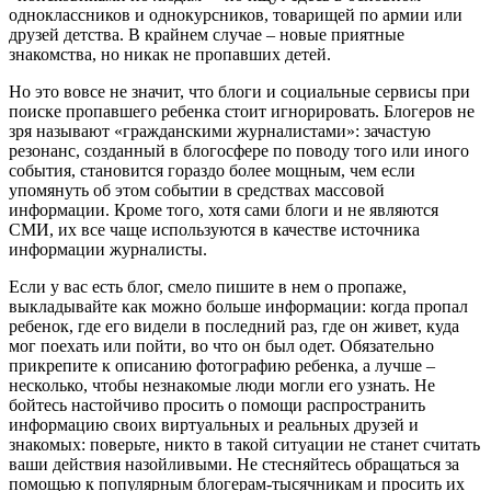
одноклассников и однокурсников, товарищей по армии или
друзей детства. В крайнем случае – новые приятные
знакомства, но никак не пропавших детей.
Но это вовсе не значит, что блоги и социальные сервисы при
поиске пропавшего ребенка стоит игнорировать. Блогеров не
зря называют «гражданскими журналистами»: зачастую
резонанс, созданный в блогосфере по поводу того или иного
события, становится гораздо более мощным, чем если
упомянуть об этом событии в средствах массовой
информации. Кроме того, хотя сами блоги и не являются
СМИ, их все чаще используются в качестве источника
информации журналисты.
Если у вас есть блог, смело пишите в нем о пропаже,
выкладывайте как можно больше информации: когда пропал
ребенок, где его видели в последний раз, где он живет, куда
мог поехать или пойти, во что он был одет. Обязательно
прикрепите к описанию фотографию ребенка, а лучше –
несколько, чтобы незнакомые люди могли его узнать. Не
бойтесь настойчиво просить о помощи распространить
информацию своих виртуальных и реальных друзей и
знакомых: поверьте, никто в такой ситуации не станет считать
ваши действия назойливыми. Не стесняйтесь обращаться за
помощью к популярным блогерам-тысячникам и просить их