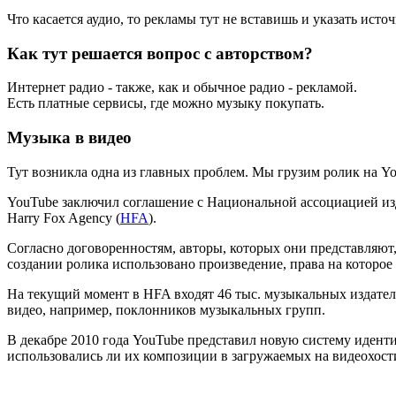
Что касается аудио, то рекламы тут не вставишь и указать исто
Как тут решается вопрос с авторством?
Интернет радио - также, как и обычное радио - рекламой.
Есть платные сервисы, где можно музыку покупать.
Музыка в видео
Тут возникла одна из главных проблем. Мы грузим ролик на You
YouTube заключил соглашение с Национальной ассоциацией из
Harry Fox Agency (
HFA
).
Согласно договоренностям, авторы, которых они представляют, 
создании ролика использовано произведение, права на которо
На текущий момент в HFA входят 46 тыс. музыкальных издател
видео, например, поклонников музыкальных групп.
В декабре 2010 года YouTube представил новую систему идент
использовались ли их композиции в загружаемых на видеохост