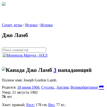
Спорт, игры
/
Игроки
/
Игроки
Джо Ламб
Джо Ламб
3
нападающий
Полное имя:
Joseph Gordon Lamb.
➦
Родился:
18 июня 1906
,
Суссекс
,
Англия
,
Великобритания
Умер:
21 августа 1982
76
лет
Хват:
правый;
Рост:
178 см;
Вес:
77 кг;