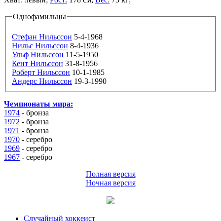
Однофамильцы
Стефан Нильссон
5-4-1968
Нильс Нильссон
8-4-1936
Ульф Нильссон
11-5-1950
Кент Нильссон
31-8-1956
Роберт Нильссон
10-1-1985
Андерс Нильссон
19-3-1990
Чемпионаты мира:
1974
-
бронза
1972
-
бронза
1971
-
бронза
1970
- серебро
1969
- серебро
1967
- серебро
Полная версия
Ночная версия
Случайный хоккеист