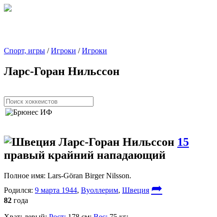
Спорт, игры
/
Игроки
/
Игроки
Ларс-Горан Нильссон
Ларс-Горан Нильссон
15
правый крайний нападающий
Полное имя:
Lars-Göran Birger Nilsson.
➦
Родился:
9 марта 1944
,
Вуоллерим
,
Швеция
82
года
Хват:
левый;
Рост:
178 см;
Вес:
75 кг;