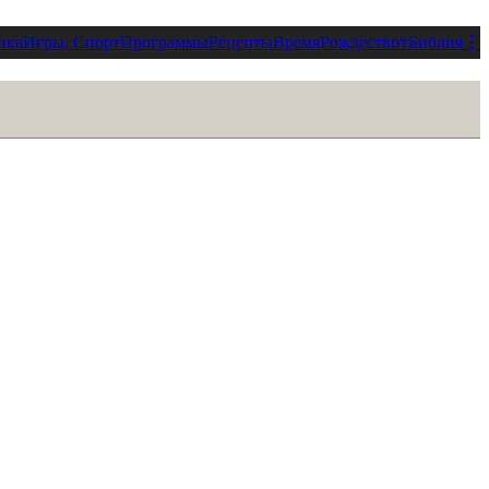
ика
Игры, Спорт
Программы
Рецепты
Время
Рождество
†
Библия
⋮