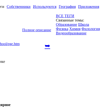
еги
Собственники
Используются
География
Приложения
ВСЕ ТЕГИ
Связанные темы:
Образование
Школа
Физика
Химия
Филология
Полное описание
Видеообразование
chool/ege.htm
➥
ике
ярное