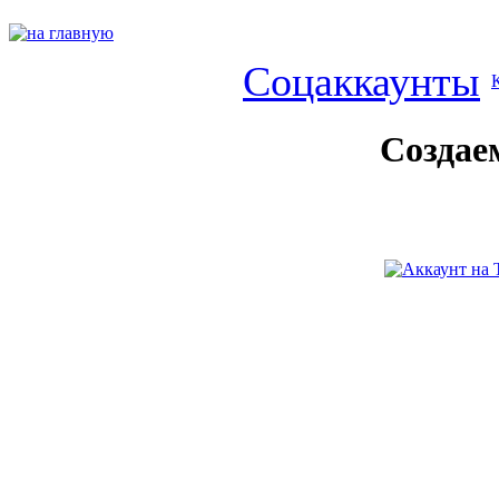
Соцаккаунты
Создае