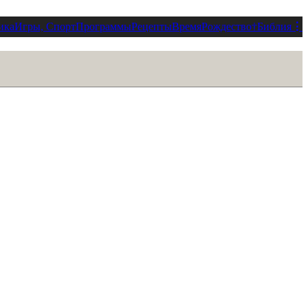
ика
Игры, Спорт
Программы
Рецепты
Время
Рождество
†
Библия
⋮