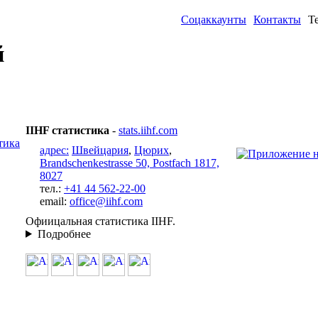
Соцаккаунты
Контакты
Т
й
IIHF статистика
-
stats.iihf.com
адрес:
Швейцария
,
Цюрих
,
Brandschenkestrasse 50, Postfach 1817,
8027
тел.:
+41 44 562-22-00
email:
office@iihf.com
Офиицальная статистика IIHF.
Подробнее