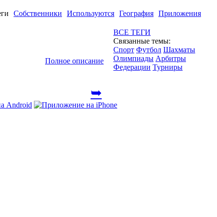
еги
Собственники
Используются
География
Приложения
ВСЕ ТЕГИ
Связанные темы:
Спорт
Футбол
Шахматы
Олимпиады
Арбитры
Полное описание
Федерации
Турниры
➥