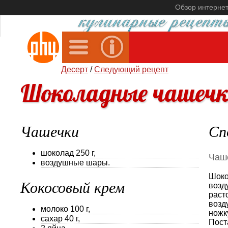
Обзор интерне
Десерт
/
Следующий рецепт
Шоколадные чашечк
Чашечки
Сп
шоколад 250 г,
Чаш
воздушные шары.
Шоко
Кокосовый крем
возд
раст
возд
молоко 100 г,
ножк
сахар 40 г,
Пост