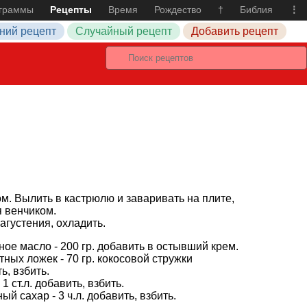
граммы
Рецепты
Время
Рождество
†
Библия
⋮
ний рецепт
Случайный рецепт
Добавить рецепт
м. Вылить в кастрюлю и заваривать на плите,
я венчиком.
агустения, охладить.
ое масло - 200 гр. добавить в остывший крем.
тных ложек - 70 гр. кокосовой стружки
ь, взбить.
 1 ст.л. добавить, взбить.
ый сахар - 3 ч.л. добавить, взбить.