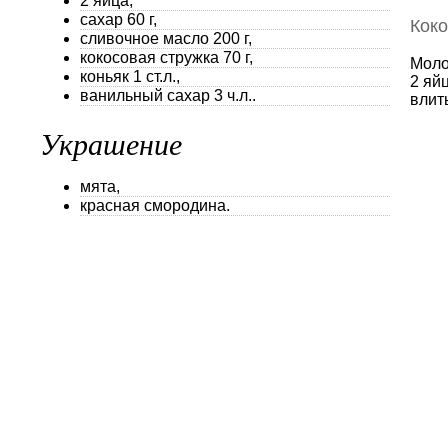
2 яйца,
сахар 60 г,
Коко
сливочное масло 200 г,
кокосовая стружка 70 г,
Моло
коньяк 1 ст.л.,
2 яйц
ванильный сахар 3 ч.л..
влит
Украшение
мята,
красная смородина.