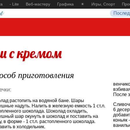
та
- Lite
Веб-мастеру
Графика
☀
Игры, Спорт
Про
Послед
и с кремом
особ приготовления
венчико
ечки:
взбива
После з
лад растопить на водяной бане. Шары
Сливочн
ушные надуть. Налить в железную емкость 1 ст.л.
6 десер
опленного шоколада. Шоколад охладить,
добавит
ушный шар окунуть в шоколад и поставить на
коньяк -
у, в форме - 1 ст.л. растопленного шоколада.
ванильн
авить в холодильник.