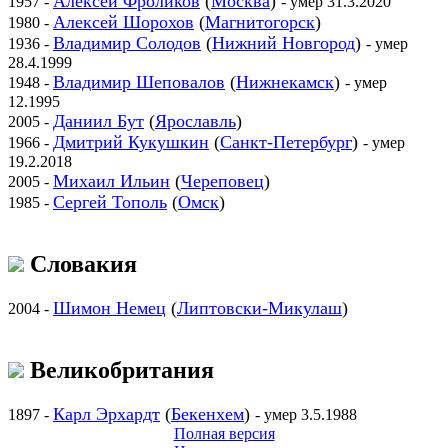
Алексей Фроликов
(
Москва
)
1957 -
- умер 31.3.2020
Алексей Шорохов
(
Магнитогорск
)
1980 -
Владимир Солодов
(
Нижний Новгород
)
1936 -
- умер
28.4.1999
Владимир Шеповалов
(
Нижнекамск
)
1948 -
- умер
12.1995
Даниил Бут
(
Ярославль
)
2005 -
Дмитрий Кукушкин
(
Санкт-Петербург
)
1966 -
- умер
19.2.2018
Михаил Ильин
(
Череповец
)
2005 -
Сергей Тополь
(
Омск
)
1985 -
Словакия
Шимон Немец
(
Липтовски-Микулаш
)
2004 -
Великобритания
Карл Эрхардт
(
Бекенхем
)
1897 -
- умер 3.5.1988
Полная версия