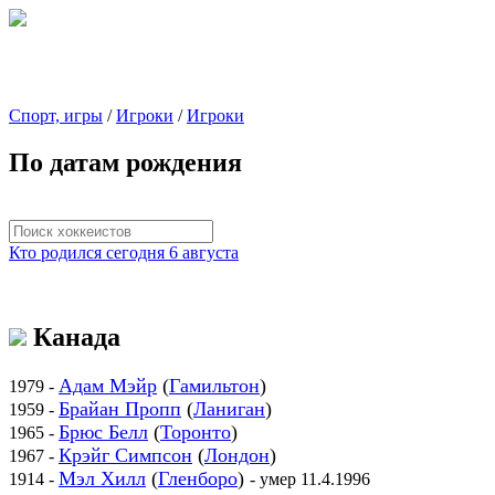
Спорт, игры
/
Игроки
/
Игроки
По датам рождения
Кто родился сегодня 6 августа
Канада
Адам Мэйр
(
Гамильтон
)
1979 -
Брайан Пропп
(
Ланиган
)
1959 -
Брюс Белл
(
Торонто
)
1965 -
Крэйг Симпсон
(
Лондон
)
1967 -
Мэл Хилл
(
Гленборо
)
1914 -
- умер 11.4.1996