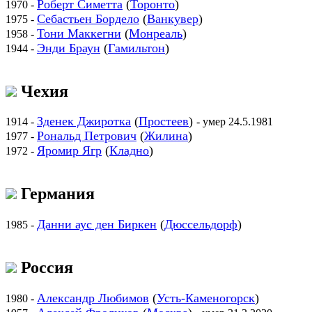
Роберт Симетта
(
Торонто
)
1970 -
Себастьен Бордело
(
Ванкувер
)
1975 -
Тони Маккегни
(
Монреаль
)
1958 -
Энди Браун
(
Гамильтон
)
1944 -
Чехия
Зденек Джиротка
(
Простеев
)
1914 -
- умер 24.5.1981
Рональд Петрович
(
Жилина
)
1977 -
Яромир Ягр
(
Кладно
)
1972 -
Германия
Данни аус ден Биркен
(
Дюссельдорф
)
1985 -
Россия
Александр Любимов
(
Усть-Каменогорск
)
1980 -