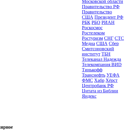
Московской области
Правительство РФ
Правительство
США
Президент РФ
РБК
РБО
РИАН
Роскосмос
Ростелеком
Ростуризм
СНГ
СТС
Медиа
США
Сбер
Смитсоновский
институт
ТБН
Телеканал Надежда
Телекомпания ВИD
Тинькофф
Транснефть
УЕФА
ФМС
Хабр
Хёрст
Центробанк РФ
Цитата из Библии
Яндекс
ярное