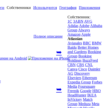
еги
Собственники
Используются
География
Приложения
Собственник:
1С
3ABN
AVG
Adidas
Adobe
Alibaba
Group
Always
Amazon
Apple
Полное описание
Atlassian
Aviasales
BBC
BMW
Baidu
Better Homes
➥
and Gardens
Booking
Group
Booking
Holdings
BuzzFeed
CBN
CBS
CNL
Canva
Cisco
Daimler
AG
Discovery
Elseviers
Ethereum
Expedia Group
Forbes
Media
Foursquare
➥
Freepik
Google
HBO
HeadHunter
IKEA
InVictory
Match
Group
Meduza
Meta