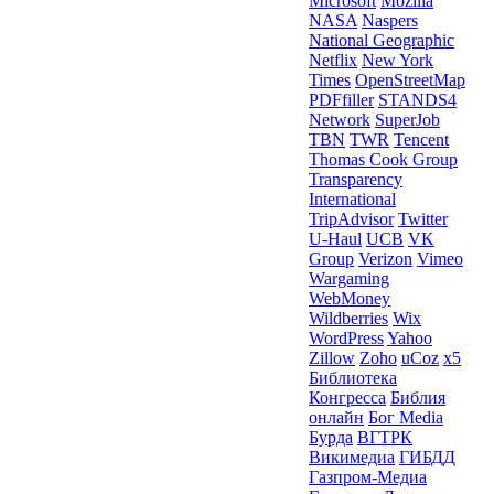
Microsoft
Mozilla
NASA
Naspers
National Geographic
Netflix
New York
Times
OpenStreetMap
PDFfiller
STANDS4
Network
SuperJob
TBN
TWR
Tencent
Thomas Cook Group
Transparency
International
TripAdvisor
Twitter
U-Haul
UCB
VK
Group
Verizon
Vimeo
Wargaming
WebMoney
Wildberries
Wix
WordPress
Yahoo
Zillow
Zoho
uCoz
x5
Библиотека
Конгресса
Библия
онлайн
Бог Media
Бурда
ВГТРК
Викимедиа
ГИБДД
Газпром-Медиа