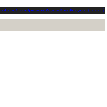
ика
Игры, Спорт
Программы
Рецепты
Время
Рождество
†
Библия
⋮