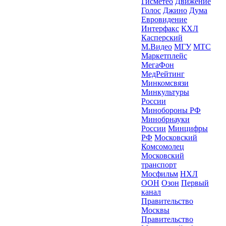
Гисметео
Движение
Голос
Джино
Дума
Евровидение
Интерфакс
КХЛ
Касперский
М.Видео
МГУ
МТС
Маркетплейс
МегаФон
МедРейтинг
Минкомсвязи
Минкультуры
России
Минобороны РФ
Минобрнауки
России
Минцифры
РФ
Московский
Комсомолец
Московский
транспорт
Мосфильм
НХЛ
ООН
Озон
Первый
канал
Правительство
Москвы
Правительство