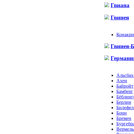
Гвиана
Гвинея
Конакри
Гвинея-
Германи
Альсбах
Ахен
Байройт
Бамберг
Бёблинг
Берлин
Билефел
Бонн
Бремен
Бургебр
Вермель