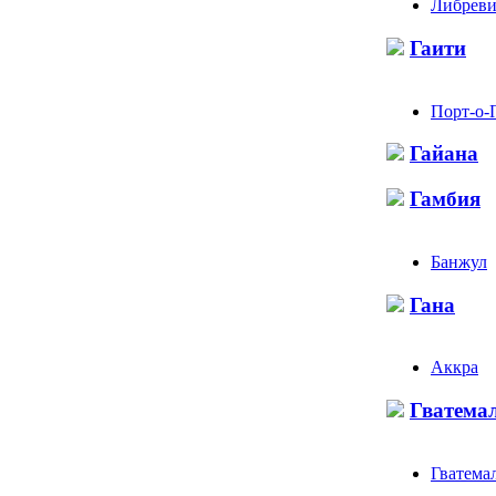
Либреви
Гаити
Порт-о-
Гайана
Гамбия
Банжул
Гана
Аккра
Гватема
Гватема