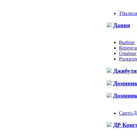
Тбилис
Дания
Выборг
Копенга
Ольборг
Роскилл
Джибути
Домини
Доминик
Санто-Д
ДР Конг