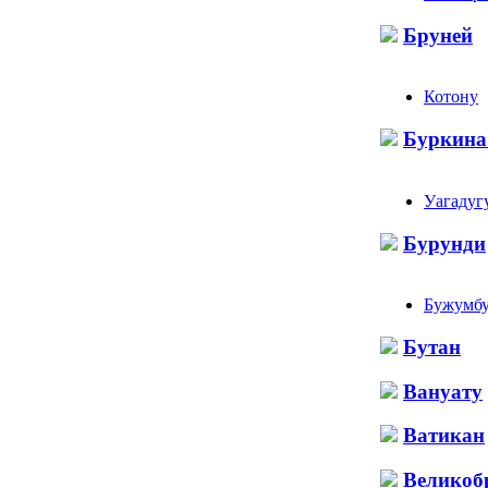
Бруней
Котону
Буркина
Уагадуг
Бурунди
Бужумб
Бутан
Вануату
Ватикан
Великоб