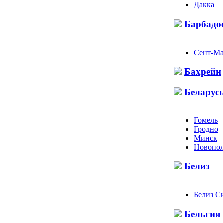
Дакка
Барбадо
Сент-М
Бахрейн
Беларус
Гомель
Гродно
Минск
Новопол
Белиз
Белиз С
Бельгия