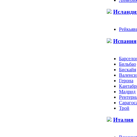
Лимери
Исланди
Рейкьяв
Испания
Барсело
Бильбао
Бискайя
Валенси
Герона
Кантабр
Мадрид
Рентери
Сарагос
Трой
Италия