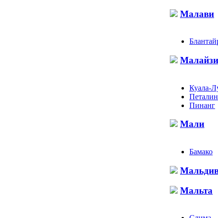
Малави
Блантай
Малайзи
Куала-Л
Петалин
Пинанг
Мали
Бамако
Мальди
Мальта
Слима