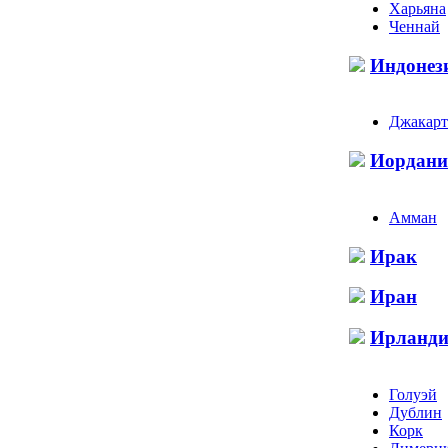
Харьяна
Ченнай
Индонез
Джакарт
Иордани
Амман
Ирак
Иран
Ирланди
Голуэй
Дублин
Корк