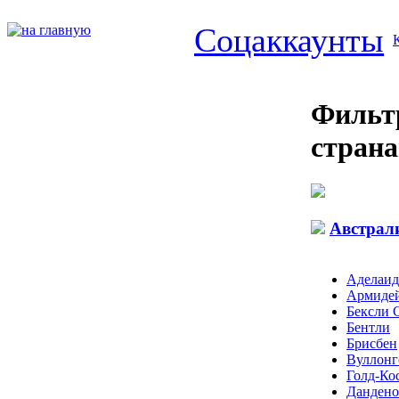
Соцаккаунты
Фильтр
страна
Австрал
Аделаид
Армиде
Бексли 
Бентли
Брисбен
Вуллонг
Голд-Ко
Дандено