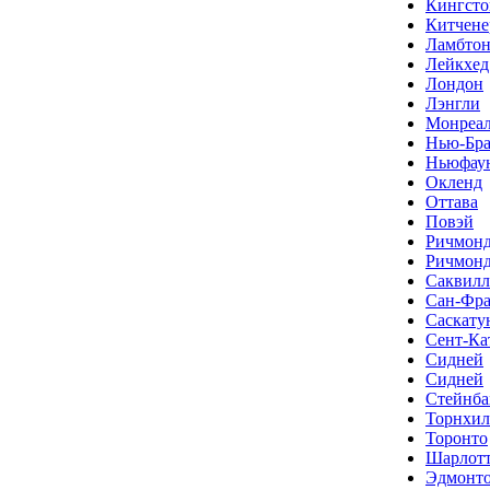
Кингсто
Китчене
Ламбто
Лейкхед
Лондон
Лэнгли
Монреа
Нью-Бра
Ньюфау
Окленд
Оттава
Повэй
Ричмон
Ричмон
Саквилл
Сан-Фра
Саскату
Сент-Ка
Сидней
Сидней
Стейнба
Торнхил
Торонто
Шарлотт
Эдмонт