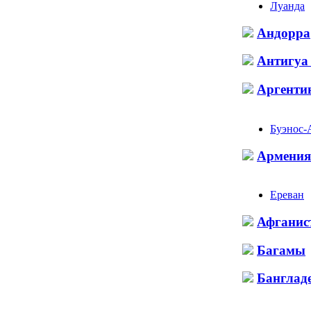
Луанда
Андорра
Антигуа
Аргенти
Буэнос-
Армения
Ереван
Афганис
Багамы
Банглад