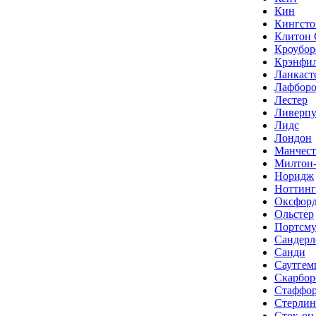
Кин
Кингсто
Клитон 
Кроубор
Крэнфи
Ланкаст
Лафбор
Лестер
Ливерпу
Лидс
Лондон
Манчест
Милтон
Норидж
Ноттин
Оксфор
Ольстер
Портсму
Сандерл
Санди
Саутгем
Скарбор
Стаффо
Стерлин
Сток-он