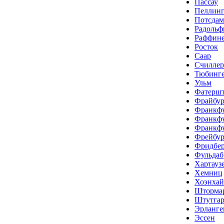
Пассау
Пеллин
Потсдам
Радольф
Раффине
Росток
Саар
Счиллер
Тюбинг
Ульм
Фатершт
Фрайбур
Франкф
Франкфу
Франкфу
Фрейбур
Фридбе
Фульда
Хартауз
Хемниц
Хоэнха
Шторма
Штутгар
Эрланге
Эссен