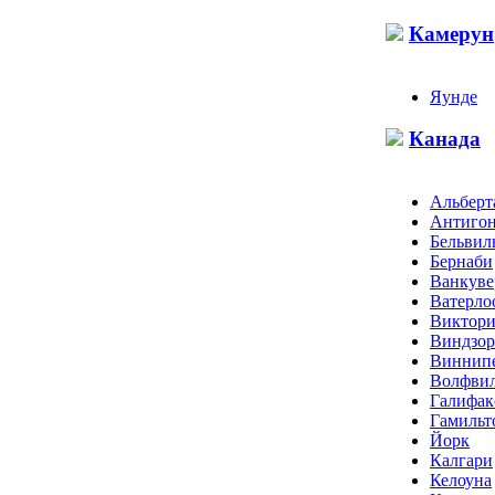
Камерун
Яунде
Канада
Альберт
Антиго
Бельвил
Бернаби
Ванкуве
Ватерло
Виктори
Виндзор
Виннип
Волфви
Галифак
Гамильт
Йорк
Калгари
Келоуна