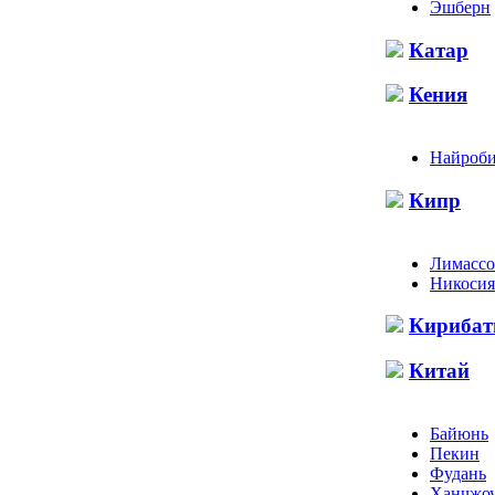
Эшберн
Катар
Кения
Найроб
Кипр
Лимассо
Никосия
Кирибат
Китай
Байюнь
Пекин
Фудань
Ханчжо