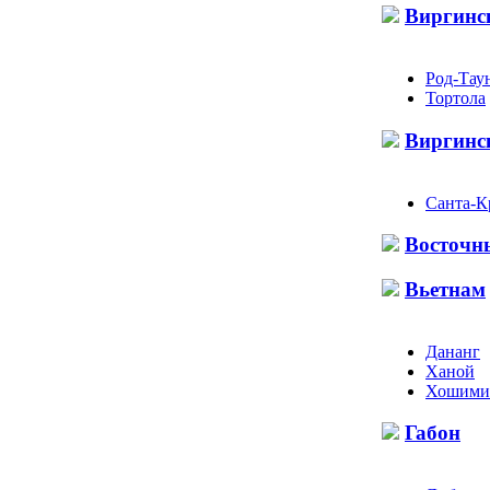
Виргинск
Род-Тау
Тортола
Виргинс
Санта-К
Восточн
Вьетнам
Дананг
Ханой
Хошими
Габон