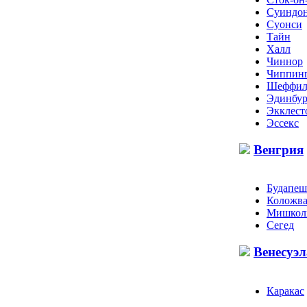
Суиндо
Суонси
Тайн
Халл
Чиннор
Чиппин
Шеффил
Эдинбур
Экклест
Эссекс
Венгрия
Будапеш
Коложв
Мишкол
Сегед
Венесуэл
Каракас