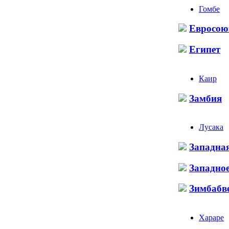
Гомбе
Евросою
Египет
Каир
Замбия
Лусака
Западна
Западно
Зимбабв
Хараре