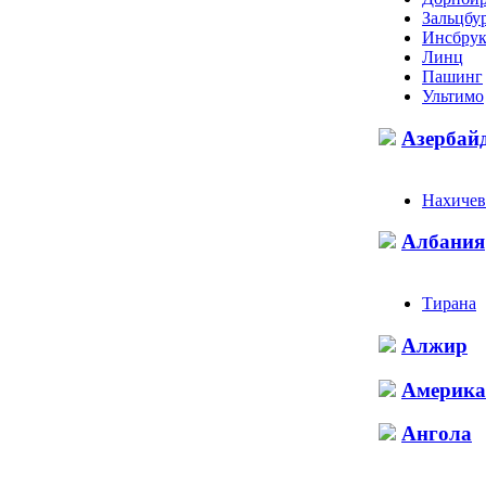
Зальцбу
Инсбру
Линц
Пашинг
Ультимо
Азербай
Нахичев
Албания
Тирана
Алжир
Америка
Ангола