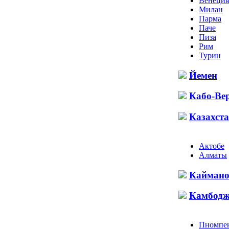
Венеция
Милан
Парма
Паче
Пиза
Рим
Турин
Йемен
Кабо-Ве
Казахст
Актобе
Алматы
Каймано
Камбод
Пномпе