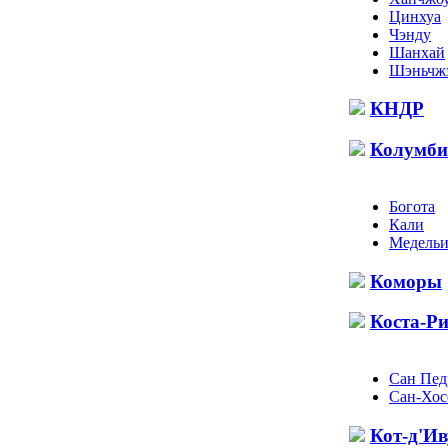
Цинхуа
Чэнду
Шанхай
Шэньчж
КНДР
Колумби
Богота
Кали
Медель
Коморы
Коста-Р
Сан Пед
Сан-Хос
Кот-д'И