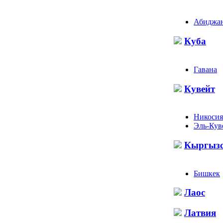
Абиджа
Куба
Гавана
Кувейт
Никосия
Эль-Кув
Кыргызс
Бишкек
Лаос
Латвия