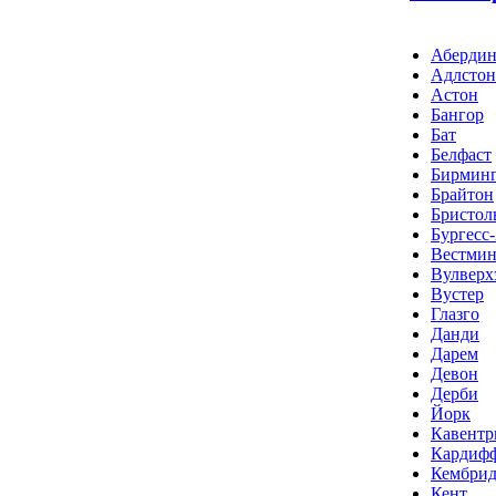
Аберди
Адлстон
Астон
Бангор
Бат
Белфаст
Бирмин
Брайтон
Бристол
Бургесс
Вестмин
Вулверх
Вустер
Глазго
Данди
Дарем
Девон
Дерби
Йорк
Кавентр
Кардиф
Кембри
Кент