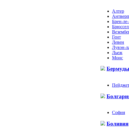
Алтер
Антвер
Брен-ле
Брюссел
Везембе
Гент
Левен
Лувэн-л
Льеж
Монс
Бермуд
Пейдже
Болгари
София
Боливия