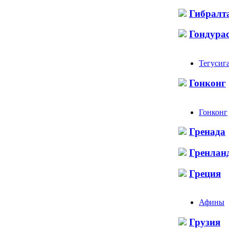
Гибралт
Гондура
Тегусиг
Гонконг
Гонконг
Гренада
Гренлан
Греция
Афины
Грузия