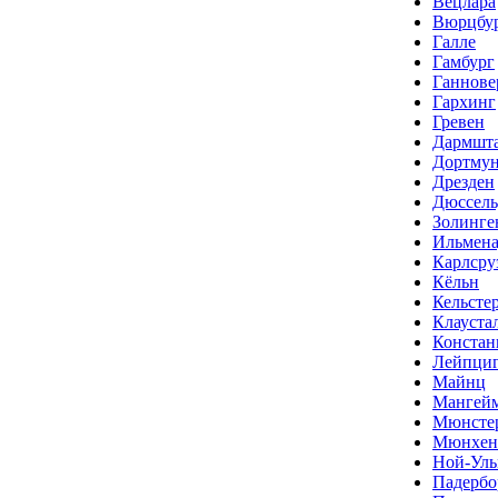
Вецлара
Вюрцбу
Галле
Гамбург
Ганнове
Гархинг
Гревен
Дармшт
Дортму
Дрезден
Дюссел
Золинге
Ильмена
Карлсру
Кёльн
Кельсте
Клауста
Констан
Лейпци
Майнц
Мангей
Мюнсте
Мюнхен
Ной-Ул
Падербо