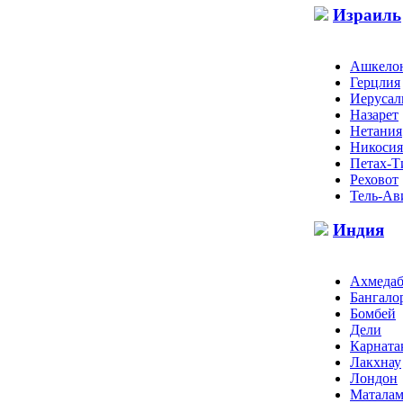
Израиль
Ашкело
Герцлия
Иеруса
Назарет
Нетания
Никосия
Петах-Т
Реховот
Тель-Ав
Индия
Ахмедаб
Бангало
Бомбей
Дели
Карната
Лакхнау
Лондон
Маталам