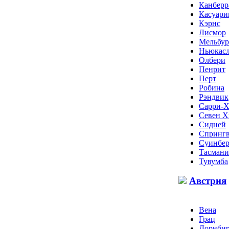
Канберр
Касуари
Кэрнс
Лисмор
Мельбу
Ньюкас
Олбери
Пенрит
Перт
Робина
Рэндвик
Сарри-Х
Севен Х
Сидней
Спрингв
Суинбе
Тасмани
Тувумба
Австрия
Вена
Грац
Дорнби