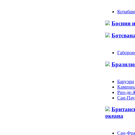
Кочабам
Босния и
Ботсван
Габорон
Бразили
Баруэри
Кампин
Рио-де-
Сан-Пау
Британс
океана
Сан-Фра