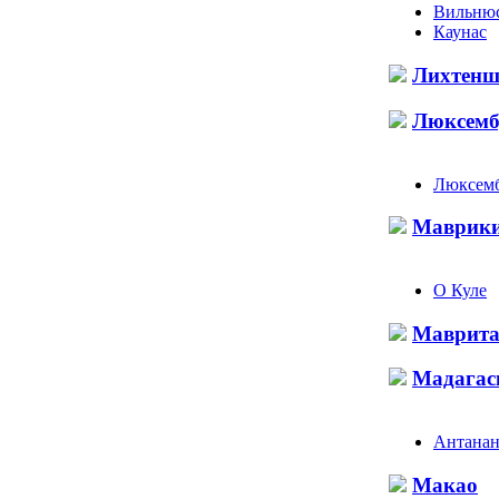
Вильню
Каунас
Лихтенш
Люксемб
Люксем
Маврик
О Куле
Маврита
Мадагас
Антанан
Макао