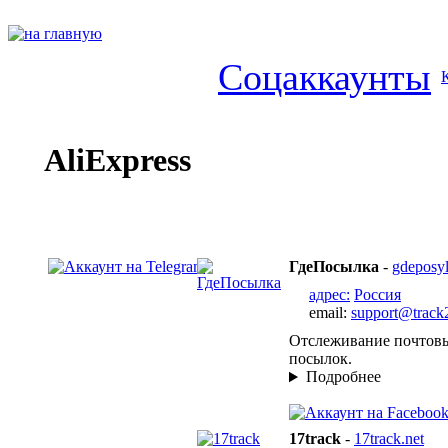
Соцаккаунты
AliExpress
ГдеПосылка
-
gdeposyl
адрес:
Россия
email:
support@track
Отслеживание почтовы
посылок.
Подробнее
17track
-
17track.net