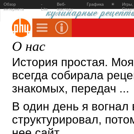
Обзор
-
Веб-
Графика
☀
Игры,
интернета
Lite
мастеру
Спорт
О нас
История простая. Моя
всегда собирала рецеп
знакомых, передач ...
В один день я вогнал 
структурировал, пото
нее сайт.