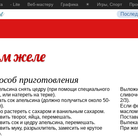
та
- Lite
Веб-мастеру
Графика
☀
Игры, Спорт
Про
Послед
ым желе
особ приготовления
ельсина снять цедру (при помощи специального
Выложи
 или натереть на терке).
сливоч
ть сок апельсина (должно получиться около 50-
2/3).
).
Если ф
о растереть с сахаром и ванильным сахаром.
маслом
вить творог, яйца, перемешать.
Постави
вить сок и цедру апельсина, перемешать.
Выпекат
вить муку, разрыхлитель, замесить не крутое
При жел
.