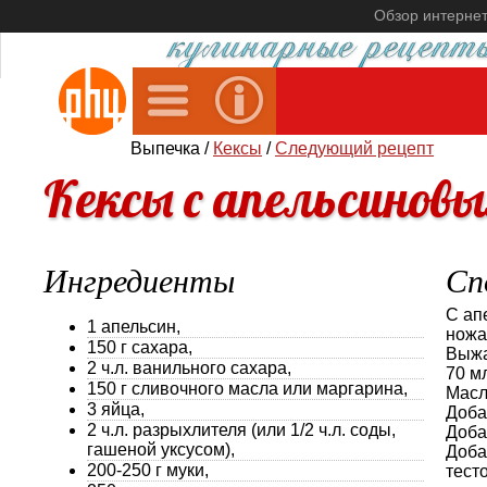
Обзор интерне
Выпечка /
Кексы
/
Следующий рецепт
Кексы с апельсинов
Ингредиенты
Сп
С ап
1 апельсин,
ножа,
150 г сахара,
Выжа
2 ч.л. ванильного сахара,
70 мл
150 г сливочного масла или маргарина,
Масл
3 яйца,
Доба
2 ч.л. разрыхлителя (или 1/2 ч.л. соды,
Доба
гашеной уксусом),
Доба
200-250 г муки,
тесто