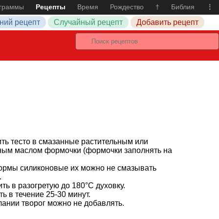
граммы
Рецепты
Время
Рождество
†
Библия
⋮
ний рецепт
Случайный рецепт
Добавить рецепт
ть тесто в смазанные растительным или
ным маслом формочки (формочки заполнять на
ормы силиконовые их можно не смазывать
.
ть в разогретую до 180°С духовку.
ь в течение 25-30 минут.
ании творог можно не добавлять.