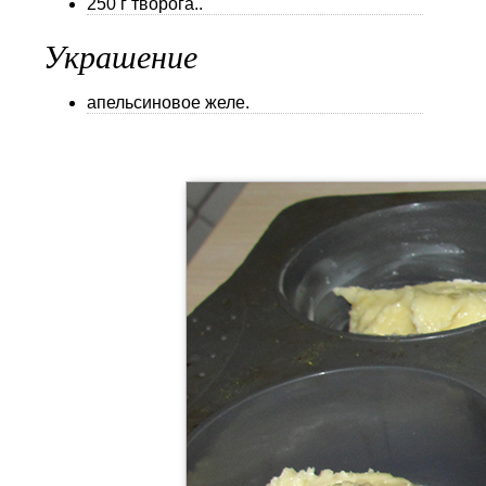
250 г творога..
Украшение
апельсиновое желе.