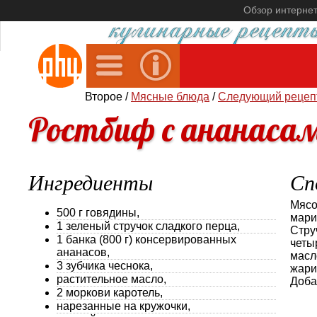
Обзор интерне
Второе /
Мясные блюда
/
Следующий рецеп
Ростбиф с ананаса
Ингредиенты
Сп
Мясо
500 г говядины,
мари
1 зеленый стручок сладкого перца,
Стру
1 банка (800 г) консервированных
четы
ананасов,
масл
3 зубчика чеснока,
жари
растительное масло,
Доба
2 моркови каротель,
нарезанные на кружочки,