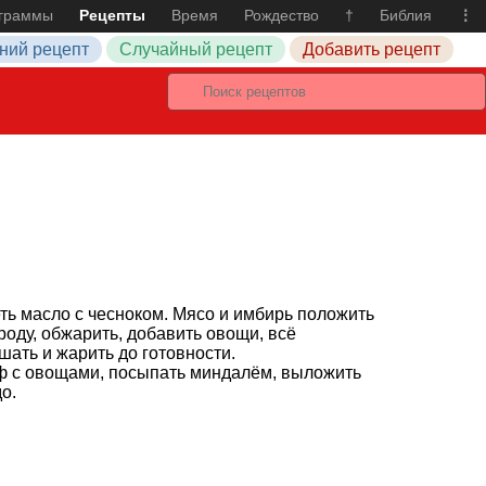
граммы
Рецепты
Время
Рождество
†
Библия
⋮
ний рецепт
Случайный рецепт
Добавить рецепт
ть масло с чесноком. Мясо и имбирь положить
роду, обжарить, добавить овощи, всё
ать и жарить до готовности.
ф с овощами, посыпать миндалём, выложить
о.