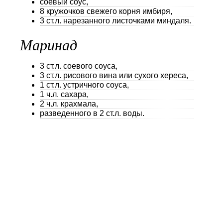
соевый соус,
8 кружочков свежего корня имбиря,
3 ст.л. нарезанного листочками миндаля.
Маринад
3 ст.л. соевого соуса,
3 ст.л. рисового вина или сухого хереса,
1 ст.л. устричного соуса,
1 ч.л. сахара,
2 ч.л. крахмала,
разведенного в 2 ст.л. воды.