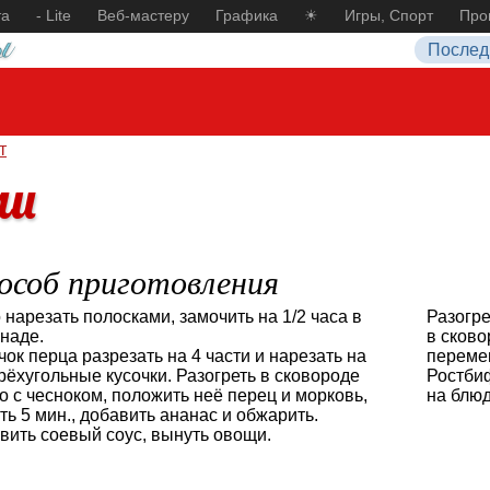
та
- Lite
Веб-мастеру
Графика
☀
Игры, Спорт
Про
Послед
т
ми
особ приготовления
 нарезать полосками, замочить на 1/2 часа в
Разогре
наде.
в сково
чок перца разрезать на 4 части и нарезать на
перемеш
рёхугольные кусочки. Разогреть в сковороде
Ростби
о с чесноком, положить неё перец и морковь,
на блюд
ть 5 мин., добавить ананас и обжарить.
вить соевый соус, вынуть овощи.